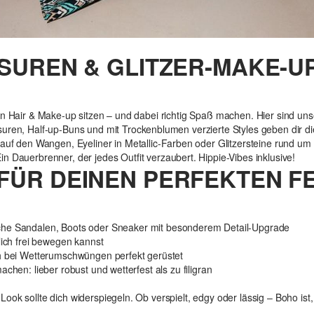
ISUREN & GLITZER-MAKE-UP
nn Hair & Make-up sitzen – und dabei richtig Spaß machen. Hier sind unse
isuren, Half-up-Buns und mit Trockenblumen verzierte Styles geben dir 
auf den Wangen, Eyeliner in Metallic-Farben oder Glitzersteine rund um d
in Dauerbrenner, der jedes Outfit verzaubert. Hippie-Vibes inklusive!
FÜR DEINEN PERFEKTEN FE
sche Sandalen, Boots oder Sneaker mit besonderem Detail-Upgrade
lich frei bewegen kannst
ch bei Wetterumschwüngen perfekt gerüstet
chen: lieber robust und wetterfest als zu filigran
Look sollte dich widerspiegeln. Ob verspielt, edgy oder lässig – Boho is