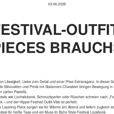
03.06.2025
ESTIVAL-OUTFI
PIECES BRAUCH
von Lässigkeit, Liebe zum Detail und einer Prise Extravaganz. In dieser S
nde Silhouetten und Prints mit Statement-Charakter bringen Bewegung i
r zarten Pastells.
tails wie Lochstickerei, Schmuckperlen oder Rüschen schreien nach „Fes
 – und der Hippie Festival Outfit-Vibe ist perfekt.
es Layering-Piece sorgen sie für Wärme am Abend und liefern zugleich e
Ideal für heiße Tage und ein Muss im Boho Style Festival Lookbook.