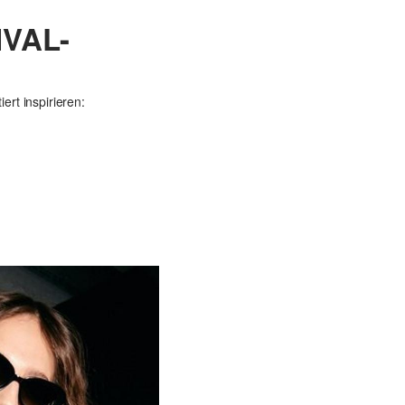
IVAL-
ert inspirieren:
.