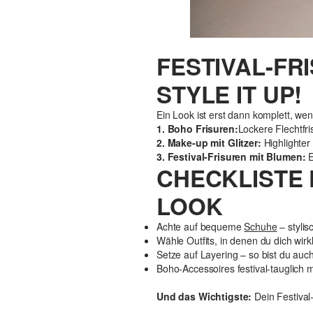
FESTIVAL-FR
STYLE IT UP!
Ein Look ist erst dann komplett, we
1. Boho Frisuren:
Lockere Flechtfr
2. Make-up mit Glitzer:
Highlighter 
3. Festival-Frisuren mit Blumen:
E
CHECKLISTE 
LOOK
Achte auf bequeme
Schuhe
– styli
Wähle Outfits, in denen du dich wirk
Setze auf Layering – so bist du au
Boho-Accessoires festival-tauglich ma
Und das Wichtigste:
Dein Festival-