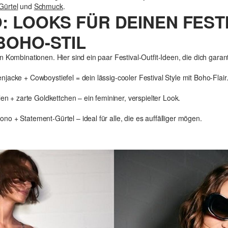
Gürtel
und
Schmuck
.
O: LOOKS FÜR DEINEN FEST
 BOHO-STIL
 Kombinationen. Hier sind ein paar Festival-Outfit-Ideen, die dich garanti
jacke + Cowboystiefel = dein lässig-cooler Festival Style mit Boho-Flair
len + zarte Goldkettchen – ein femininer, verspielter Look.
o + Statement-Gürtel – ideal für alle, die es auffälliger mögen.