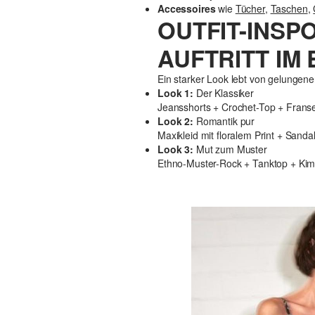
Accessoires
wie
Tücher
,
Taschen
,
OUTFIT-INSP
AUFTRITT IM
Ein starker Look lebt von gelungenen
Look 1:
Der Klassiker
Jeansshorts + Crochet-Top + Fransen
Look 2:
Romantik pur
Maxikleid mit floralem Print + Sanda
Look 3:
Mut zum Muster
Ethno-Muster-Rock + Tanktop + Kimon