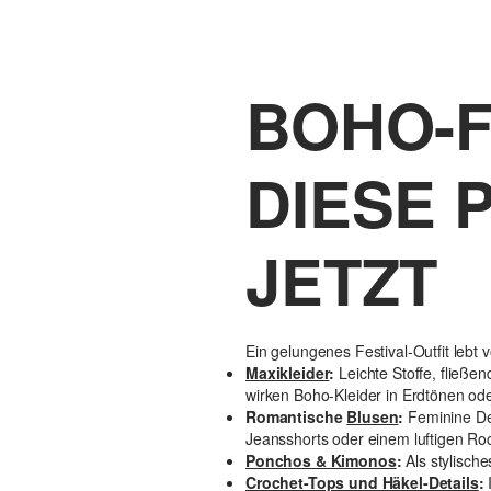
BOHO-F
DIESE 
JETZT
Ein gelungenes Festival-Outfit lebt 
Maxikleider
:
Leichte Stoffe, fließe
wirken Boho-Kleider in Erdtönen ode
Romantische
Blusen
:
Feminine De
Jeansshorts oder einem luftigen Rock
Ponchos & Kimonos
:
Als stylisch
Crochet-Tops und Häkel-Details
: