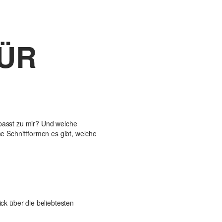
FÜR
 passt zu mir? Und welche
he Schnittformen es gibt, welche
ck über die beliebtesten