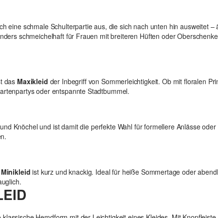
rch eine schmale Schulterpartie aus, die sich nach unten hin ausweitet 
onders schmeichelhaft für Frauen mit breiteren Hüften oder Oberschenkeln
st das
Maxikleid
der Inbegriff von Sommerleichtigkeit. Ob mit floralen Pr
Gartenpartys oder entspannte Stadtbummel.
nd Knöchel und ist damit die perfekte Wahl für formellere Anlässe oder
en.
s
Minikleid
ist kurz und knackig. Ideal für heiße Sommertage oder abendl
auglich.
EID
lassische Hemdform mit der Leichtigkeit eines Kleides. Mit Knopfleiste u