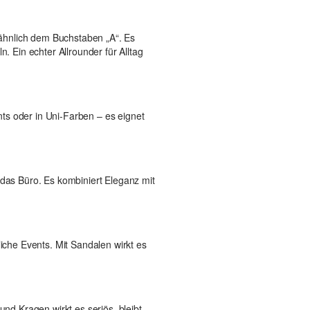
– ähnlich dem Buchstaben „A“. Es
. Ein echter Allrounder für Alltag
ints oder in Uni-Farben – es eignet
 das Büro. Es kombiniert Eleganz mit
iche Events. Mit Sandalen wirkt es
nd Kragen wirkt es seriös, bleibt