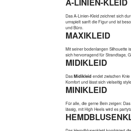
A-LINIEN-KLEID
Das A-Linien-Kleid zeichnet sich du
umspielt sanft die Figur und ist bes
und Büro.
MAXIKLEID
Mit seiner bodenlangen Silhouette i
sich hervorragend für Strandtage, 
MIDIKLEID
Das
Midikleid
endet zwischen Knie u
Komfort und lässt sich vielseitig styl
MINIKLEID
Für alle, die gerne Bein zeigen: Da
lässig, mit High Heels wird es partyt
HEMDBLUSENKL
Das Hemdblusenkleid kombiniert die k