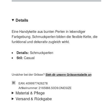
Details
Eine Handykette aus bunten Perlen in lebendiger
Farbgebung. Schmuckperlen bilden die flexible Kette, die
funktional und dekorativ zugleich wirkt.
Details:
Schmuckperlen
Stil:
Casual
Unsicher bei der Grösse?
Sieh dir unsere Grössentabelle an
EAN: 4099977426278
Artikelnummer: 2165666.50D9.ONESIZE
Material & Pflege
Versand & Rückgabe
Material:
Polyester-Mix
Versandinfortmationen