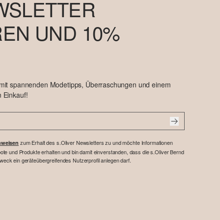
WSLETTER
EN UND 10%
 mit spannenden Modetipps, Überraschungen und einem
 Einkauf!
zum Erhalt des s.Oliver Newsletters zu und möchte Informationen
nweisen
te und Produkte erhalten und bin damit einverstanden, dass die s.Oliver Bernd
ck ein geräteübergreifendes Nutzerprofil anlegen darf.