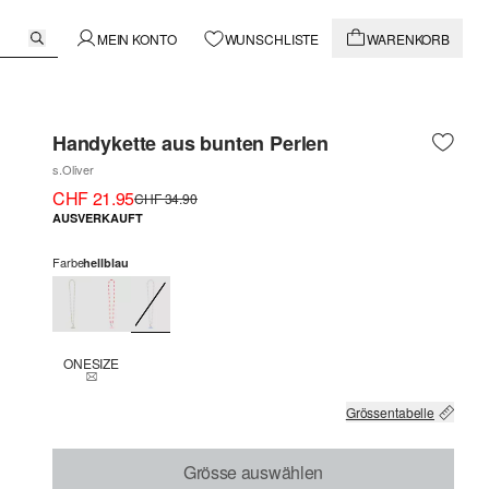
MEIN KONTO
WUNSCHLISTE
WARENKORB
Handykette aus bunten Perlen
s.Oliver
CHF 21.95
CHF 34.90
AUSVERKAUFT
Farbe
hellblau
ONESIZE
THIS SIZE IS CURRENTLY OUT OF STOCK
Grössentabelle
Grösse auswählen