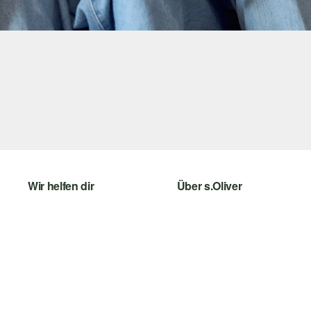
Wir helfen dir
Über s.Oliver
Hilfe & FAQ
Newsletter
Größenberatung
s.Oliver Card
Rückgabe
s.Oliver Group
Top-Kategorien
Career