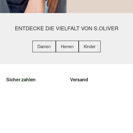
ENTDECKE DIE VIELFALT VON S.OLIVER
Damen
Herren
Kinder
Sicher zahlen
Versand
Rechnung
Sendungsverfolgung
Kreditkarte
SwissPost
PayPal
PickPost
TWINT
My Post 24