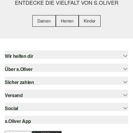
ENTDECKE DIE VIELFALT VON S.OLIVER
Damen
Herren
Kinder
Wir helfen dir
Über s.Oliver
Hilfe & FAQ
Größenberatung
Sicher zahlen
Newsletter
Rückgabe
s.Oliver Card
Versand
Rechnung
Top-Kategorien
s.Oliver Group
Kreditkarte
Social
Sendungsverfolgung
Career
PayPal
SwissPost
s.Oliver App
instagram
Wunschliste
TWINT
PickPost
facebook