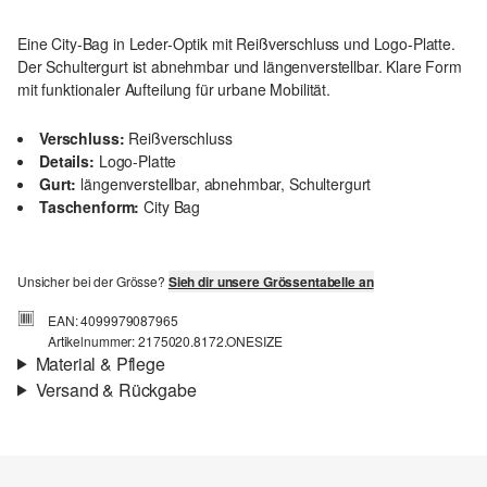
Eine City-Bag in Leder-Optik mit Reißverschluss und Logo-Platte.
Der Schultergurt ist abnehmbar und längenverstellbar. Klare Form
mit funktionaler Aufteilung für urbane Mobilität.
Verschluss:
Reißverschluss
Details:
Logo-Platte
Gurt:
längenverstellbar, abnehmbar, Schultergurt
Taschenform:
City Bag
Unsicher bei der Grösse?
Sieh dir unsere Grössentabelle an
EAN: 4099979087965
Artikelnummer: 2175020.8172.ONESIZE
Material & Pflege
Versand & Rückgabe
Material:
Leder-Optik
Versandinfortmationen
Deine Bestellung wird innerhalb von 4–5 Werktagen per SwissPost