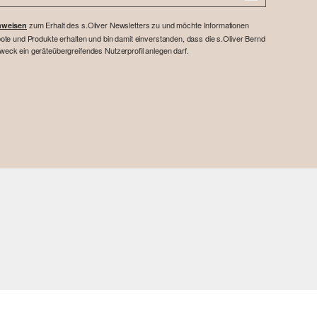
zum Erhalt des s.Oliver Newsletters zu und möchte Informationen
nweisen
te und Produkte erhalten und bin damit einverstanden, dass die s.Oliver Bernd
ck ein geräteübergreifendes Nutzerprofil anlegen darf.