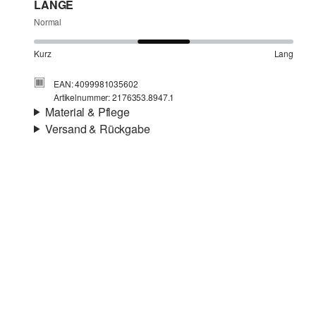
LÄNGE
Normal
Kurz
Lang
EAN: 4099981035602
Artikelnummer: 2176353.8947.1
Material & Pflege
Versand & Rückgabe
Stoff:
Strick
Versandinfortmationen
Material:
Polyester-Mix
Deine Bestellung wird innerhalb von 4–5 Werktagen per
SwissPost versendet. Für eine Standardlieferung betragen
die Versandkosten 4,00 CHF
Rückgabe
Du kannst deine Artikel innerhalb von 14 Tagen kostenlos
an uns zurücksenden. Wir übernehmen die
Chlorbleiche nicht möglich
Rücksendekosten.