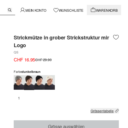
MEIN KONTO
WUNSCHLISTE
WARENKORB
Strickmütze in grober Strickstruktur mir
Logo
QS
CHF 16.95
CHF 29.90
Farbe
dunkelbraun
1
Grössentabelle
Grösse auswählen