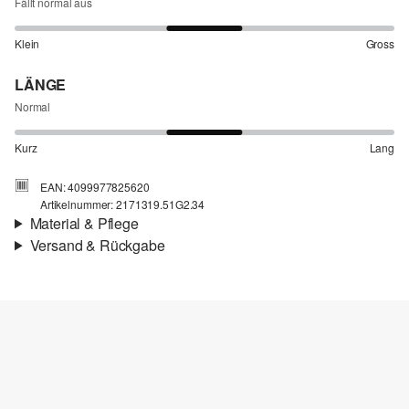
Fällt normal aus
Klein
Gross
LÄNGE
Normal
Kurz
Lang
EAN: 4099977825620
Artikelnummer: 2171319.51G2.34
Material & Pflege
Versand & Rückgabe
Stoff:
Popeline
Versandinfortmationen
Material:
Baumwolle
Deine Bestellung wird innerhalb von 4–5 Werktagen per SwissPost
versendet. Für eine Standardlieferung betragen die Versandkosten
4,00 CHF
Rückgabe