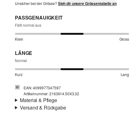
Unsicher bei der Grösse?
Sieh dir unsere Grössentabelle an
PASSGENAUIGKEIT
Fällt normal aus
Klein
Gross
LÄNGE
Normal
Kurz
Lang
EAN: 4099977347597
Artikelnummer: 2163614.50X3.32
Material & Pflege
Versand & Rückgabe
Stoff:
Strick
Versandinfortmationen
Eigenschaft:
wärmend, elastisch
Deine Bestellung wird innerhalb von 4–5 Werktagen per
SwissPost versendet. Für eine Standardlieferung betragen