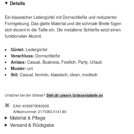
Details
Ein klassischer Ledergürtel mit Dornschließe und reduzierter
Formgebung. Das glatte Material und die schmale Breite fügen
sich dezent in die Taille ein. Die metallene Schließe setzt einen
funktionalen Akzent.
Gürtel:
Ledergürtel
Verschluss:
Dornschließe
Anlass:
Casual, Business, Festlich, Party, Urlaub
Muster:
uni
Stil:
Casual, feminin, klassisch, clean, modisch
Unsicher bei der Grösse?
Sieh dir unsere Grössentabelle an
EAN: 4099979083936
Artikelnummer: 2175363.5141.80
Material & Pflege
Versand & Rückgabe
Material:
Leder
Versandinfortmationen