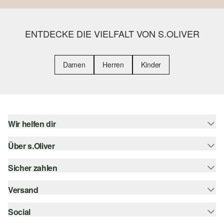
ENTDECKE DIE VIELFALT VON S.OLIVER
Damen
Herren
Kinder
Wir helfen dir
Über s.Oliver
Hilfe & FAQ
Größenberatung
Sicher zahlen
Newsletter
Rückgabe
s.Oliver Card
Versand
Rechnung
Top-Kategorien
s.Oliver Group
Kreditkarte
Social
Sendungsverfolgung
Career