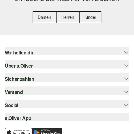
Damen
Herren
Kinder
Wir helfen dir
Über s.Oliver
Hilfe & FAQ
Größenberatung
Sicher zahlen
Newsletter
Rückgabe
s.Oliver Card
Versand
Rechnung
Top-Kategorien
s.Oliver Group
Kreditkarte
Social
Sendungsverfolgung
Career
PayPal
SwissPost
s.Oliver App
instagram
Wunschliste
TWINT
PickPost
facebook
Nachhaltigkeit
Klarna