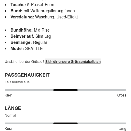
Tasche:
5-Pocket-Form
Bund:
mit Weitenregulierung innen
Veredelung:
Waschung, Used-Effekt
Bundhöhe:
Mid Rise
Beinverlauf:
Slim Leg
Beinlänge:
Regular
Model:
SEATTLE
Unsicher bei der Grösse?
Sieh dir unsere Grössentabelle an
PASSGENAUIGKEIT
Fällt normal aus
Klein
Gross
LÄNGE
Normal
Kurz
Lang