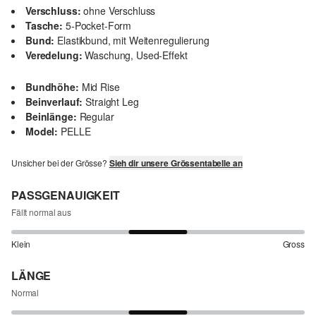
Verschluss:
ohne Verschluss
Tasche:
5-Pocket-Form
Bund:
Elastikbund, mit Weitenregulierung
Veredelung:
Waschung, Used-Effekt
Bundhöhe:
Mid Rise
Beinverlauf:
Straight Leg
Beinlänge:
Regular
Model:
PELLE
Unsicher bei der Grösse?
Sieh dir unsere Grössentabelle an
PASSGENAUIGKEIT
Fällt normal aus
Klein
Gross
LÄNGE
Normal