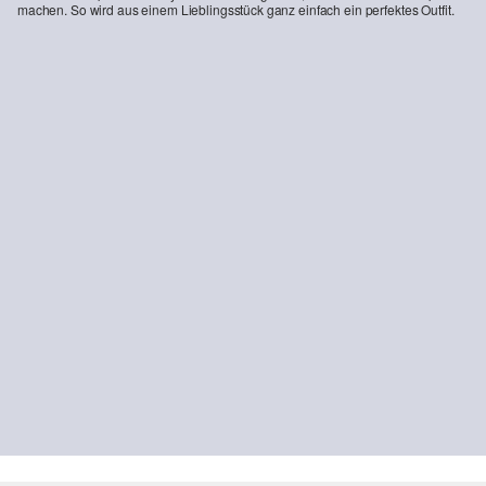
machen. So wird aus einem Lieblingsstück ganz einfach ein perfektes Outfit.
-35%
Longsleeve mit X-Mas-Frontprint und Wendepailletten-Detail
CHF 12.95
CHF 19.90
NACHHALTIG