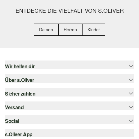
ENTDECKE DIE VIELFALT VON S.OLIVER
Damen
Herren
Kinder
Wir helfen dir
Über s.Oliver
Hilfe & FAQ
Größenberatung
Sicher zahlen
Newsletter
Rückgabe
s.Oliver Card
Versand
Rechnung
Top-Kategorien
s.Oliver Group
Kreditkarte
Social
Sendungsverfolgung
Career
PayPal
SwissPost
s.Oliver App
instagram
Wunschliste