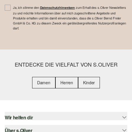
Ja, ich stimme den
zum Erhalt des s.Oliver Newsletters
Datenschutzhinweisen
zu und möchte Informationen über auf mich zugeschnittene Angebote und
Produkte erhalten und bin damit einverstanden, dass die s.Oliver Bernd Freier
GmbH & Co. KG zu diesem Zweck ein geräteübergreifendes Nutzerprofil anlegen
darf.
ENTDECKE DIE VIELFALT VON S.OLIVER
Damen
Herren
Kinder
Wir helfen dir
Über s.Oliver
Hilfe & FAQ