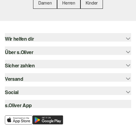
Damen
Herren
Kinder
Wir helfen dir
Über s.Oliver
Hilfe & FAQ
Größenberatung
Sicher zahlen
Newsletter
Rückgabe
s.Oliver Card
Versand
Rechnung
Top-Kategorien
s.Oliver Group
Kreditkarte
Social
Sendungsverfolgung
Career
PayPal
SwissPost
s.Oliver App
instagram
Wunschliste
TWINT
PickPost
facebook
Nachhaltigkeit
Klarna
My Post 24
pinterest
Storefinder
SSL-Verschlüsselung