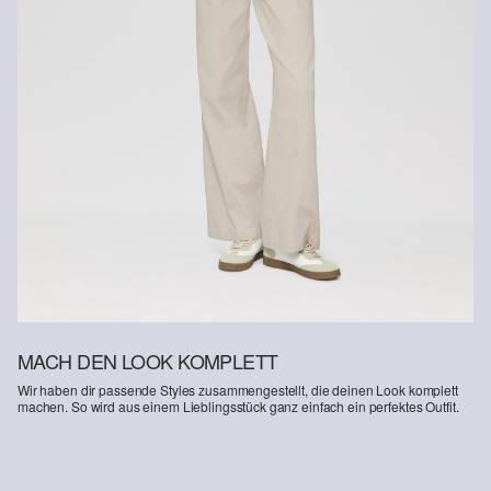
ressourcenschonend angebaut.
Supporting Better Cotton: Wenn Du dich für unsere
Baumwollprodukte entscheidest, unterstützt Du unsere Investition
in die Mission von Better Cotton, Gemeinschaften zu helfen
fortzubestehen und zu gedeihen; und gleichzeitig die Umwelt zu
schützen und wiederherzustellen. Better Cotton unterstützt
landwirtschaftliche Gemeinschaften in sozialer, ökologischer und
wirtschaftlicher Hinsicht, indem Landwirt: innen in nachhaltigeren
Anbaumethoden geschult werden. Dieses Produkt wird über ein
System der Massenbilanz erzeugt und enthält daher
möglicherweise kein Better Cotton. Mehr Informationen dazu
findest du unter https://www.soliver.ch/responsible-fashion/soziale-
verantwortung/
MACH DEN LOOK KOMPLETT
Wir haben dir passende Styles zusammengestellt, die deinen Look komplett
machen. So wird aus einem Lieblingsstück ganz einfach ein perfektes Outfit.