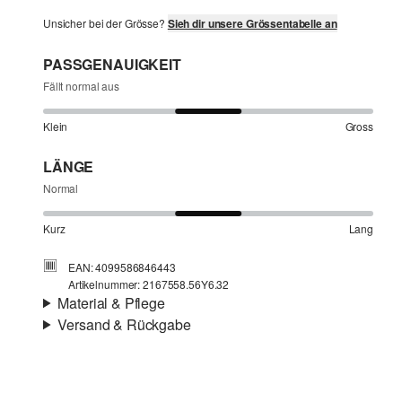
Unsicher bei der Grösse?
Sieh dir unsere Grössentabelle an
PASSGENAUIGKEIT
Fällt normal aus
Klein
Gross
LÄNGE
Normal
Kurz
Lang
EAN: 4099586846443
Artikelnummer: 2167558.56Y6.32
Material & Pflege
Versand & Rückgabe
Stoff:
Denim
Versandinfortmationen
Eigenschaft:
nicht elastisch
Futter:
Webware
Deine Bestellung wird innerhalb von 4–5 Werktagen per
Material:
Baumwolle