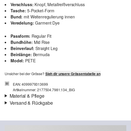
Verschluss:
Knopf, Metallreißverschluss
Tasche:
5-Pocket-Form
Bund:
mit Weitenregulierung innen
Veredelung:
Garment Dye
Passform:
Regular Fit
Bundhöhe:
Mid Rise
Beinverlauf:
Straight Leg
Beinlänge:
Bermuda
Model:
PETE
Unsicher bei der Grösse?
Sieh dir unsere Grössentabelle an
EAN: 4099979313699
Artikelnummer: 2177504.7981.134_BIG
Material & Pflege
Versand & Rückgabe
Stoff:
Twill
Versandinfortmationen
Material:
Baumwollmix
Deine Bestellung wird innerhalb von 4–5 Werktagen per SwissPost
versendet. Für eine Standardlieferung betragen die Versandkosten