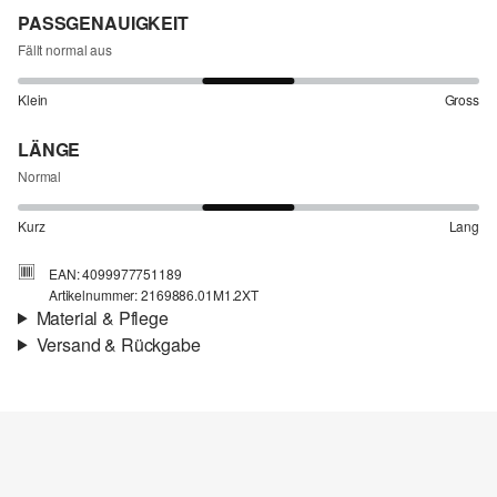
PASSGENAUIGKEIT
Fällt normal aus
Klein
Gross
LÄNGE
Normal
Kurz
Lang
EAN: 4099977751189
Artikelnummer: 2169886.01M1.2XT
Material & Pflege
Versand & Rückgabe
Stoff:
Chambray
Versandinfortmationen
Eigenschaft:
strukturiert
Material:
Baumwolle
Deine Bestellung wird innerhalb von 4–5 Werktagen per SwissPost
versendet. Für eine Standardlieferung betragen die Versandkosten
4,00 CHF