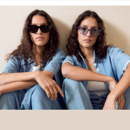
schützen und wiederherzustellen. Better Cotton unterstützt
landwirtschaftliche Gemeinschaften in sozialer, ökologischer und
wirtschaftlicher Hinsicht, indem Landwirt: innen in nachhaltigeren
Anbaumethoden geschult werden. Dieses Produkt wird über ein
System der Massenbilanz erzeugt und enthält daher
möglicherweise kein Better Cotton. Mehr Informationen dazu
findest du unter https://www.soliver.ch/responsible-fashion/soziale-
verantwortung/