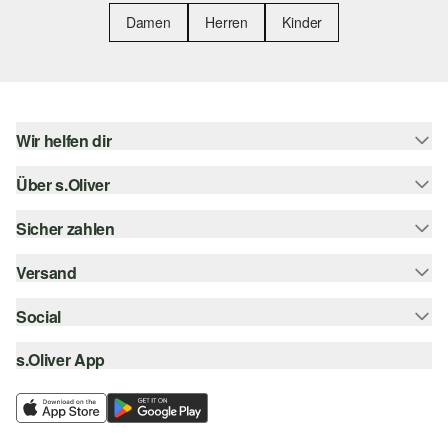
Damen
Herren
Kinder
Wir helfen dir
Über s.Oliver
Hilfe & FAQ
Größenberatung
Sicher zahlen
Newsletter
Rückgabe
s.Oliver Card
Versand
Rechnung
Top-Kategorien
s.Oliver Group
Kreditkarte
Social
Sendungsverfolgung
Career
PayPal
SwissPost
s.Oliver App
instagram
Wunschliste
TWINT
PickPost
facebook
Nachhaltigkeit
Klarna
My Post 24
pinterest
Storefinder
SSL-Verschlüsselung