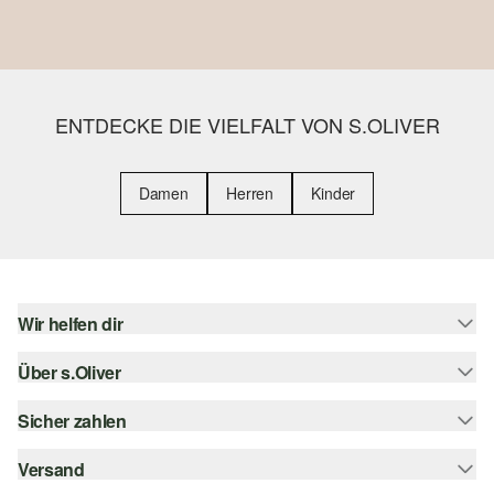
ENTDECKE DIE VIELFALT VON S.OLIVER
Damen
Herren
Kinder
Wir helfen dir
Über s.Oliver
Hilfe & FAQ
Größenberatung
Sicher zahlen
Newsletter
Rückgabe
s.Oliver Card
Versand
Rechnung
Top-Kategorien