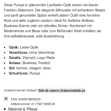
Diese Pumps in glänzender Lackleder-Optik setzen ein klares
Fashion-Statement. Die elegante Silhouette mit schlankem Absatz
und sanft gerundeter Spitze verleiht jedem Outfit eine feminine
Note und wirkt zugleich modern. Ideal für festliche Anlässe,
Business-Events oder ein stilvolles Dinner. Kombiniert mit
Marlenehose und Bluse oder zum fließenden Kleid entfalten sie
ihre selbstbewusste, edle Ausstrahlung.
Optik:
Leder-Optik
Verschluss:
ohne Verschluss
Details:
Ziernaht, Logo-Platte
Anlass:
Business, Festlich
Stil:
feminin, elegant, clean
Schuhform:
Pumps
Unsicher bei der Grösse?
Sieh dir unsere Grössentabelle an
EAN: 4099978906205
Artikelnummer: 2177627.9998.36
Material & Pflege