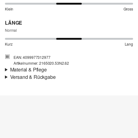
Klein
Gross
LÄNGE
Normal
Kurz
Lang
EAN: 4099977312977
Artikelnummer: 2165020.53N2.62
Material & Pflege
Versand & Rückgabe
Stoff:
Webware
Versandinfortmationen
Material:
Baumwolle
Deine Bestellung wird innerhalb von 4–5 Werktagen per SwissPost
versendet. Für eine Standardlieferung betragen die Versandkosten
4,00 CHF
Rückgabe
Chlorbleiche nicht möglich