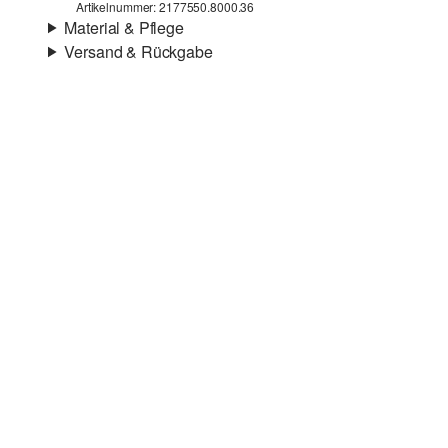
Artikelnummer: 2177550.8000.36
Material & Pflege
Versand & Rückgabe
Material:
Leder
Versandinfortmationen
Deine Bestellung wird innerhalb von 4–5 Werktagen per
SwissPost versendet. Für eine Standardlieferung betragen
die Versandkosten 4,00 CHF
Rückgabe
Du kannst deine Artikel innerhalb von 14 Tagen kostenlos
an uns zurücksenden. Wir übernehmen die
Rücksendekosten.
Wenn du unsere s.Oliver Card besitzt, kannst du Artikel
sogar innerhalb von 30 Tagen kostenlos zurückgeben.