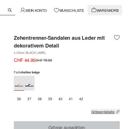
MEIN KONTO
WUNSCHLISTE
WARENKORB
Zehentrenner-Sandalen aus Leder mit
dekorativem Detail
s.Oliver BLACK LABEL
CHF 44.95
CHF 79.90
Farbe
helles beige
36
37
38
39
40
41
42
Grössentabelle
Grösse auswählen