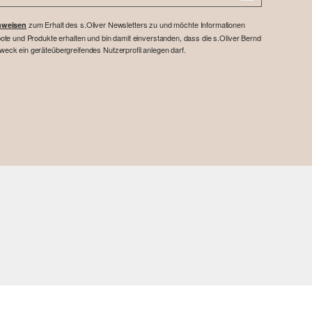
zum Erhalt des s.Oliver Newsletters zu und möchte Informationen
nweisen
te und Produkte erhalten und bin damit einverstanden, dass die s.Oliver Bernd
ck ein geräteübergreifendes Nutzerprofil anlegen darf.