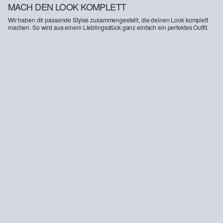
MACH DEN LOOK KOMPLETT
Wir haben dir passende Styles zusammengestellt, die deinen Look komplett
machen. So wird aus einem Lieblingsstück ganz einfach ein perfektes Outfit.
-43%
Horseshoe Jeans / High Rise / Barrel Fit
CHF 50.95
CHF 89.90