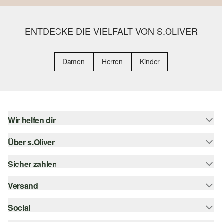
ENTDECKE DIE VIELFALT VON S.OLIVER
Damen
Herren
Kinder
Wir helfen dir
Über s.Oliver
Hilfe & FAQ
Größenberatung
Sicher zahlen
Newsletter
Rückgabe
s.Oliver Card
Versand
Rechnung
Top-Kategorien
s.Oliver Group
Kreditkarte
Social
Sendungsverfolgung
Career
PayPal