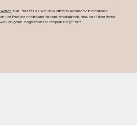
zum Erhalt des s.Oliver Newsletters zu und möchte Informationen
nweisen
te und Produkte erhalten und bin damit einverstanden, dass die s.Oliver Bernd
ck ein geräteübergreifendes Nutzerprofil anlegen darf.