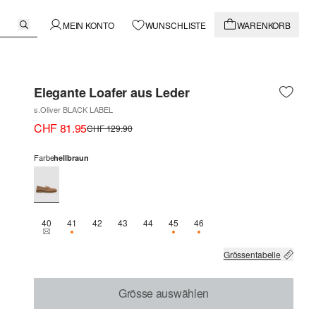
MEIN KONTO
WUNSCHLISTE
WARENKORB
Elegante Loafer aus Leder
s.Oliver BLACK LABEL
CHF 81.95
CHF 129.90
Farbe
hellbraun
40
41
42
43
44
45
46
THIS SIZE IS CURRENTLY OUT OF STOCK
NUR 3 VERFÜGBAR
NUR 1 VERFÜGBAR
NUR 2 VERFÜGBAR
Grössentabelle
Grösse auswählen