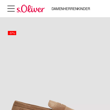
DAMEN
HERREN
KINDER
-37%