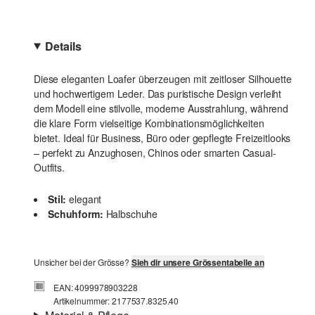
Details
Diese eleganten Loafer überzeugen mit zeitloser Silhouette
und hochwertigem Leder. Das puristische Design verleiht
dem Modell eine stilvolle, moderne Ausstrahlung, während
die klare Form vielseitige Kombinationsmöglichkeiten
bietet. Ideal für Business, Büro oder gepflegte Freizeitlooks
– perfekt zu Anzughosen, Chinos oder smarten Casual-
Outfits.
Stil:
elegant
Schuhform:
Halbschuhe
Unsicher bei der Grösse?
Sieh dir unsere Grössentabelle an
EAN: 4099978903228
Artikelnummer: 2177537.8325.40