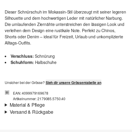
Dieser Schnürschuh im Mokassin-Stil überzeugt mit seiner legeren
Silhouette und dem hochwertigen Leder mit natürlicher Narbung.
Die umlaufenden Ziernähte unterstreichen den lässigen Look und
verleihen dem Design eine rustikale Note. Perfekt zu Chinos,
Shorts oder Denim – ideal für Freizeit, Urlaub und unkomplizierte
Alltags-Outfits.
Verschluss:
Schnürung
Schuhform:
Halbschuhe
Unsicher bei der Grösse?
Sieh dir unsere Grössentabelle an
EAN: 4099979169678
Artikelnummer: 2179085.5750.40
Material & Pflege
Versand & Rückgabe
Material:
Leder
Versandinfortmationen