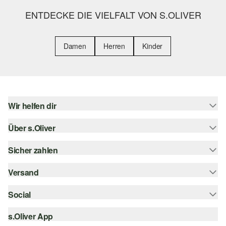
ENTDECKE DIE VIELFALT VON S.OLIVER
Damen
Herren
Kinder
Wir helfen dir
Über s.Oliver
Hilfe & FAQ
Größenberatung
Sicher zahlen
Newsletter
Rückgabe
s.Oliver Card
Versand
Rechnung
Top-Kategorien
s.Oliver Group
Kreditkarte
Social
Sendungsverfolgung
Career
PayPal
SwissPost
s.Oliver App
instagram
Wunschliste
TWINT