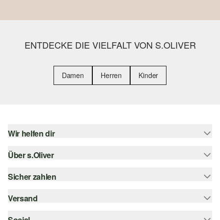
ENTDECKE DIE VIELFALT VON S.OLIVER
Damen
Herren
Kinder
Wir helfen dir
Über s.Oliver
Hilfe & FAQ
Größenberatung
Sicher zahlen
Newsletter
Rückgabe
s.Oliver Card
Versand
Rechnung
Top-Kategorien
s.Oliver Group
Kreditkarte
Social
Sendungsverfolgung