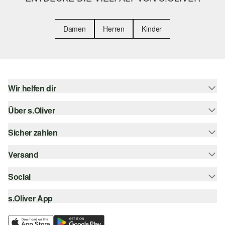
Damen
Herren
Kinder
Wir helfen dir
Über s.Oliver
Hilfe & FAQ
Größenberatung
Sicher zahlen
Newsletter
Rückgabe
s.Oliver Card
Versand
Rechnung
Top-Kategorien
s.Oliver Group
Kreditkarte
Social
Sendungsverfolgung
Career
PayPal
SwissPost
s.Oliver App
instagram
Wunschliste
TWINT
PickPost
facebook
Nachhaltigkeit
Klarna