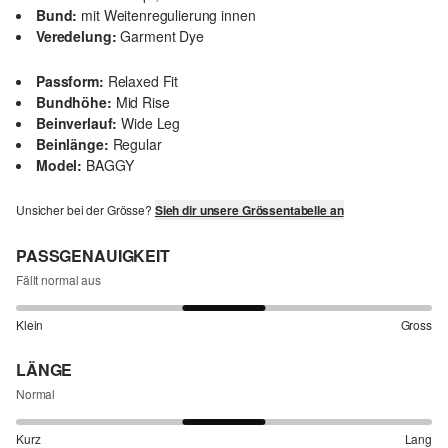
Bund:
mit Weitenregulierung innen
Veredelung:
Garment Dye
Passform:
Relaxed Fit
Bundhöhe:
Mid Rise
Beinverlauf:
Wide Leg
Beinlänge:
Regular
Model:
BAGGY
Unsicher bei der Grösse?
Sieh dir unsere Grössentabelle an
PASSGENAUIGKEIT
Fällt normal aus
Klein
Gross
LÄNGE
Normal
Kurz
Lang