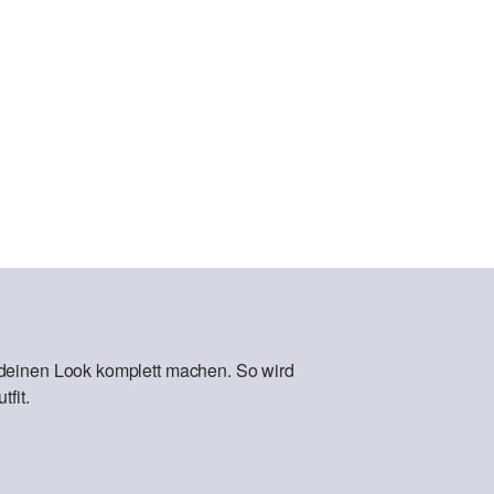
 deinen Look komplett machen. So wird
fit.