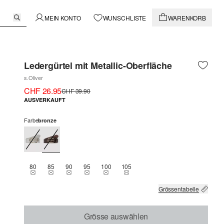
MEIN KONTO
WUNSCHLISTE
WARENKORB
Ledergürtel mit Metallic-Oberfläche
s.Oliver
CHF 26.95
CHF 39.90
AUSVERKAUFT
Farbe
bronze
80
85
90
95
100
105
THIS SIZE IS CURRENTLY OUT OF STOCK
THIS SIZE IS CURRENTLY OUT OF STOCK
THIS SIZE IS CURRENTLY OUT OF STOCK
THIS SIZE IS CURRENTLY OUT OF STOCK
THIS SIZE IS CURRENTLY OUT OF STOCK
THIS SIZE IS CURRENTLY OUT OF
Grössentabelle
Grösse auswählen