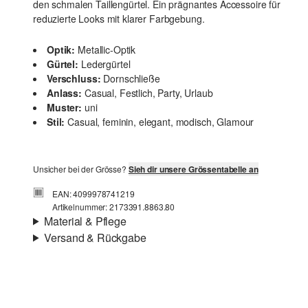
den schmalen Taillengürtel. Ein prägnantes Accessoire für
reduzierte Looks mit klarer Farbgebung.
Optik:
Metallic-Optik
Gürtel:
Ledergürtel
Verschluss:
Dornschließe
Anlass:
Casual, Festlich, Party, Urlaub
Muster:
uni
Stil:
Casual, feminin, elegant, modisch, Glamour
Unsicher bei der Grösse?
Sieh dir unsere Grössentabelle an
EAN: 4099978741219
Artikelnummer: 2173391.8863.80
Material & Pflege
Versand & Rückgabe
Eigenschaft:
strukturiert, hochwertig
Versandinfortmationen
Material:
Leder
Deine Bestellung wird innerhalb von 4–5 Werktagen per
SwissPost versendet. Für eine Standardlieferung betragen