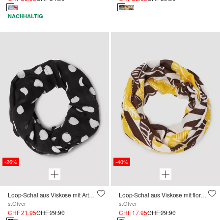
NACHHALTIG
-26%
-40%
Loop-Schal aus Viskose mit Artwork
Loop-Schal aus Viskose mit floralem Muster
s.Oliver
s.Oliver
CHF 21.95
CHF 29.90
CHF 17.95
CHF 29.90