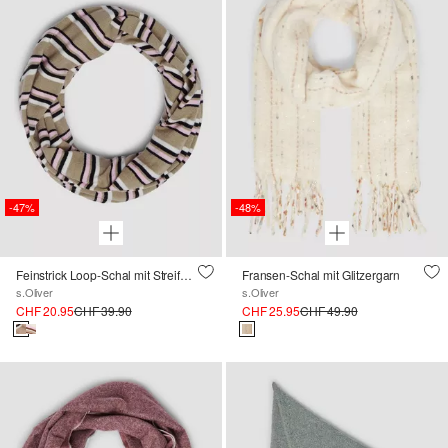
-47%
-48%
Feinstrick Loop-Schal mit Streifenmuster
Fransen-Schal mit Glitzergarn
s.Oliver
s.Oliver
CHF 20.95
CHF 39.90
CHF 25.95
CHF 49.90