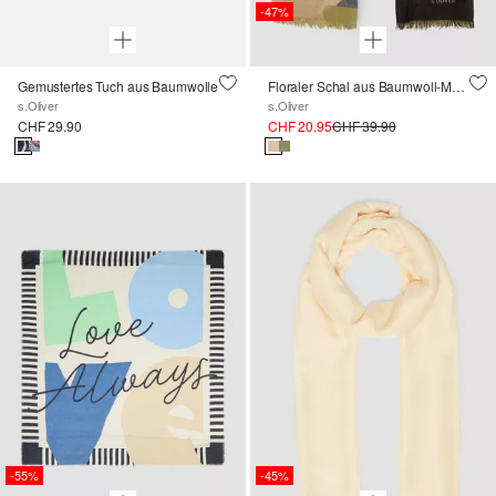
-47%
Gemustertes Tuch aus Baumwolle
Floraler Schal aus Baumwoll-Modal-Mix
s.Oliver
s.Oliver
CHF 29.90
CHF 20.95
CHF 39.90
-55%
-45%