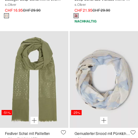
s.Oliver
s.Oliver
CHF 16.95
CHF 29.90
CHF 21.95
CHF 29.90
NACHHALTIG
-51%
-25%
Festiver Schal mit Pailletten
Gemusterter Snood mit Pünktchen