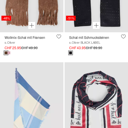
-48%
-51%
Wollmix-Schal mit Fransen
Schal mit Schmucksteinen
s.Oliver
s.Oliver BLACK LABEL
CHF 25.95
CHF 49.90
CHF 43.95
CHF 89.90