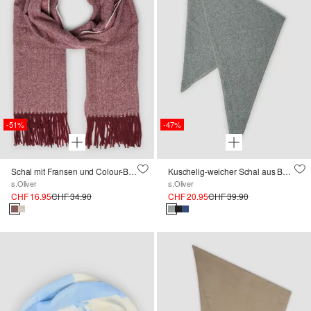
-51%
-47%
Schal mit Fransen und Colour-Blocking
Kuschelig-weicher Schal aus Bouclé
s.Oliver
s.Oliver
CHF 16.95
CHF 34.90
CHF 20.95
CHF 39.90