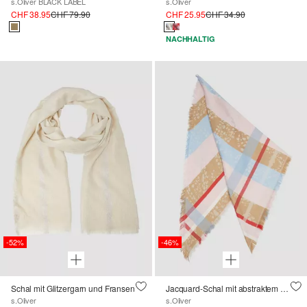
s.Oliver BLACK LABEL
s.Oliver
CHF 38.95
CHF 79.90
CHF 25.95
CHF 34.90
NACHHALTIG
-52%
-46%
Schal mit Glitzergarn und Fransen
Jacquard-Schal mit abstraktem Paisleymuster
s.Oliver
s.Oliver