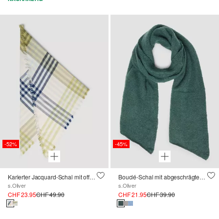
-52%
-45%
Karierter Jacquard-Schal mit offenen Fransen
Bouclé-Schal mit abgeschrägten Enden
s.Oliver
s.Oliver
CHF 23.95
CHF 49.90
CHF 21.95
CHF 39.90