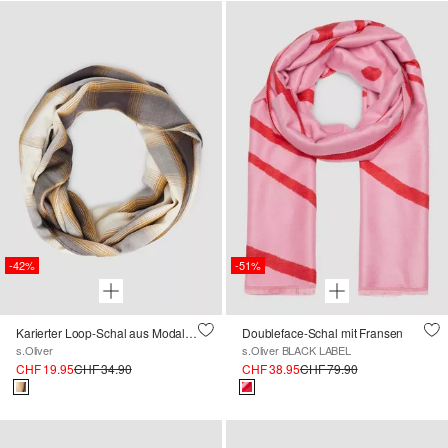
-42%
-51%
Karierter Loop-Schal aus Modalmix
Doubleface-Schal mit Fransen
s.Oliver
s.Oliver BLACK LABEL
CHF 19.95
CHF 34.90
CHF 38.95
CHF 79.90