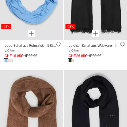
-52%
-32%
Loop-Schal aus Feinstrick mit Strickmuste
Leichter Schal aus Webware mit Spitzensaum
s.Oliver
s.Oliver
CHF 18.95
CHF 39.90
CHF 26.95
CHF 39.90