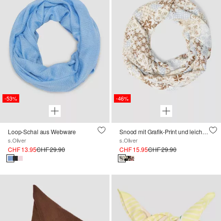
-53%
-46%
Loop-Schal aus Webware
Snood mit Grafik-Print und leichtem Mustermix
s.Oliver
s.Oliver
CHF 13.95
CHF 29.90
CHF 15.95
CHF 29.90