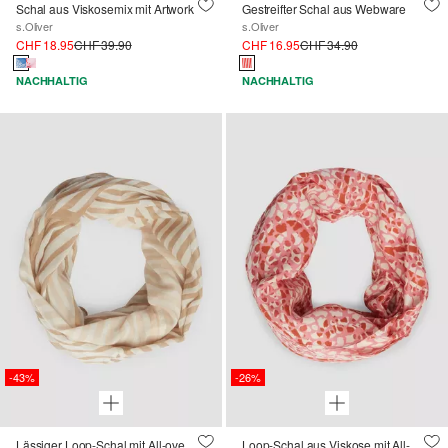
Schal aus Viskosemix mit Artwork
Gestreifter Schal aus Webware
s.Oliver
s.Oliver
CHF 18.95
CHF 39.90
CHF 16.95
CHF 34.90
NACHHALTIG
NACHHALTIG
-43%
-26%
Lässiger Loop-Schal mit All-over-Print
Loop-Schal aus Viskose mit All-over-Print