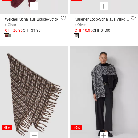
Weicher Schal aus Bouclé-Strick
Karierter Loop-Schal aus Viskose-Modal-Mix
s.Oliver
s.Oliver
CHF 20.95
CHF 39.90
CHF 16.95
CHF 34.90
-48%
-15%