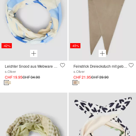
-42%
-45%
Leichter Snood aus Webware mit floralem Muster
Feinstrick Dreieckstuch mit gebürsteter Oberfläche
s.Oliver
s.Oliver
CHF 19.95
CHF 34.90
CHF 21.95
CHF 39.90