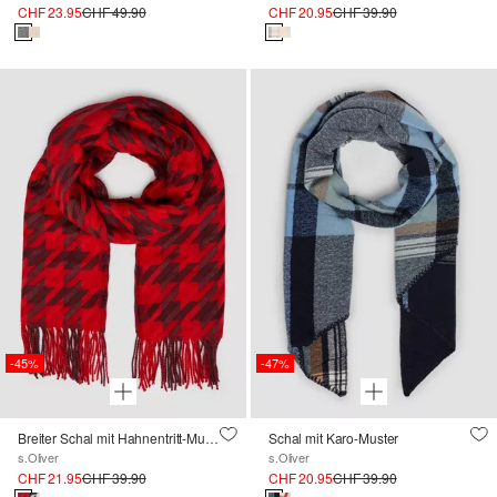
CHF 23.95
CHF 49.90
CHF 20.95
CHF 39.90
-45%
-47%
Breiter Schal mit Hahnentritt-Muster und Fransen
Schal mit Karo-Muster
s.Oliver
s.Oliver
CHF 21.95
CHF 39.90
CHF 20.95
CHF 39.90