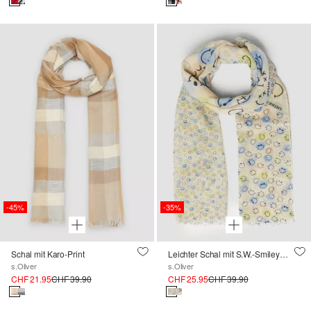
-45%
-35%
Schal mit Karo-Print
Leichter Schal mit S.W.-Smiley®-Print
s.Oliver
s.Oliver
CHF 21.95
CHF 39.90
CHF 25.95
CHF 39.90