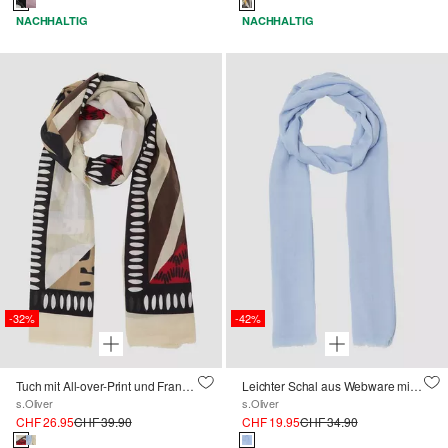
NACHHALTIG
NACHHALTIG
-32%
-42%
Tuch mit All-over-Print und Fransen
Leichter Schal aus Webware mit Fransen
s.Oliver
s.Oliver
CHF 26.95
CHF 39.90
CHF 19.95
CHF 34.90