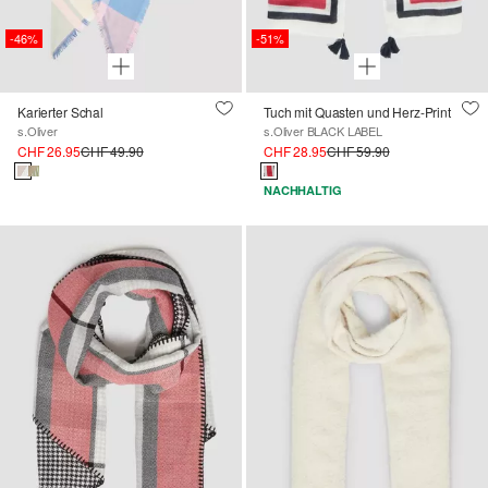
-46%
-51%
Karierter Schal
Tuch mit Quasten und Herz-Print
s.Oliver
s.Oliver BLACK LABEL
CHF 26.95
CHF 49.90
CHF 28.95
CHF 59.90
NACHHALTIG