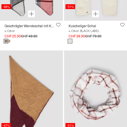
-48%
-51%
Geschrägter Wendeschal mit Karo- und Hahnentritt-Muster
Kuscheliger Schal
s.Oliver
s.Oliver BLACK LABEL
CHF 25.95
CHF 49.90
CHF 38.95
CHF 79.90
-47%
-51%