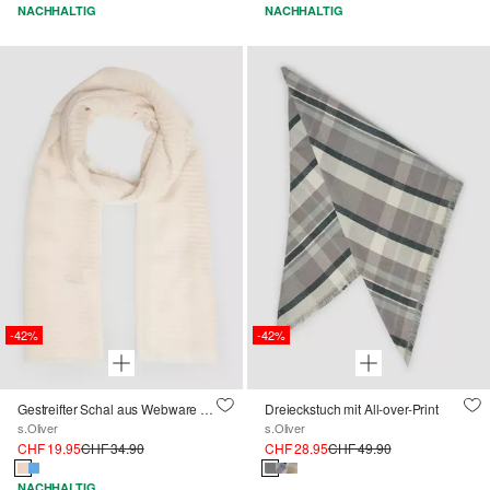
NACHHALTIG
NACHHALTIG
-42%
-42%
Gestreifter Schal aus Webware mit Fransen
Dreieckstuch mit All-over-Print
s.Oliver
s.Oliver
CHF 19.95
CHF 34.90
CHF 28.95
CHF 49.90
NACHHALTIG