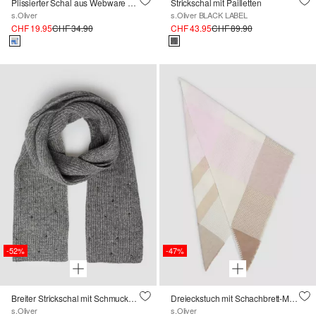
Plissierter Schal aus Webware und floralem Muster
Strickschal mit Pailletten
s.Oliver
s.Oliver BLACK LABEL
CHF 19.95
CHF 34.90
CHF 43.95
CHF 89.90
-52%
-47%
Breiter Strickschal mit Schmuckperlen-Details
Dreieckstuch mit Schachbrett-Muster
s.Oliver
s.Oliver