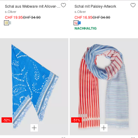
Schal aus Webware mit Allover-Muster
Schal mit Paisley-Artwork
s.Oliver
s.Oliver
CHF 19.95
CHF 34.90
CHF 16.95
CHF 34.90
NACHHALTIG
-52%
-51%