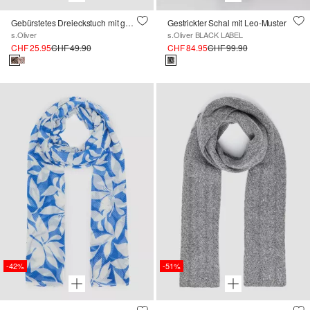
Gebürstetes Dreieckstuch mit gedrehten Fransen
Gestrickter Schal mit Leo-Muster
s.Oliver
s.Oliver BLACK LABEL
CHF 25.95
CHF 49.90
CHF 84.95
CHF 99.90
-42%
-51%