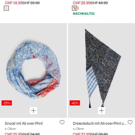
CHF 18.95
CHF 39.90
CHF 26.95
CHF 49.90
NACHHALTIG
-25%
-42%
Snood mit All-over-Print
Dreieckstuch mit All-over-Print und Quasten
s.Oliver
s.Oliver
CHF 25.95
CHF 34.90
CHF 22.95
CHF 39.90