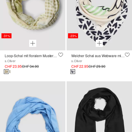
-31%
-23%
Loop-Schal mit floralem Mustermix und Karo-Design
Weicher Schal aus Webware mit Artwork
s.Oliver
s.Oliver
CHF 23.95
CHF 34.90
CHF 22.95
CHF 29.90