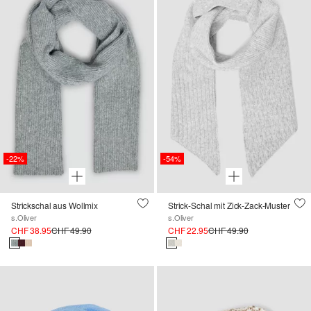
-22%
-54%
Strickschal aus Wollmix
Strick-Schal mit Zick-Zack-Muster
s.Oliver
s.Oliver
CHF 38.95
CHF 49.90
CHF 22.95
CHF 49.90