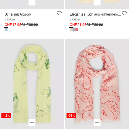
Schal mit Artwork
Elegantes Tuch aus kühlendem Seidenmix
s.Oliver
s.Oliver
CHF 17.95
CHF 39.90
CHF 21.95
CHF 39.90
-42%
-51%