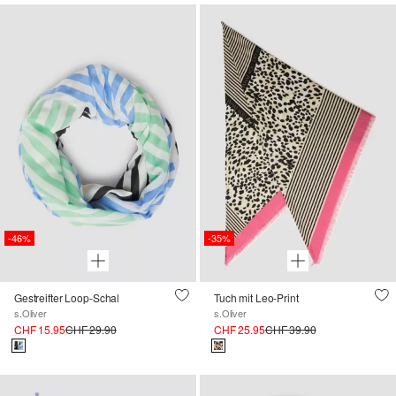
-46%
-35%
Gestreifter Loop-Schal
Tuch mit Leo-Print
s.Oliver
s.Oliver
CHF 15.95
CHF 29.90
CHF 25.95
CHF 39.90