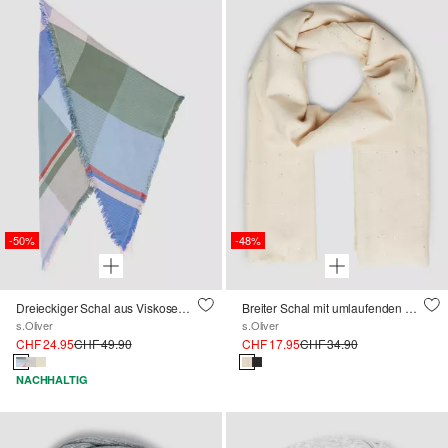
-50%
-48%
Dreieckiger Schal aus Viskosemix mit Karomuster
Breiter Schal mit umlaufenden Fransen und Pailletten-Details
s.Oliver
s.Oliver
CHF 24.95
CHF 49.90
CHF 17.95
CHF 34.90
NACHHALTIG