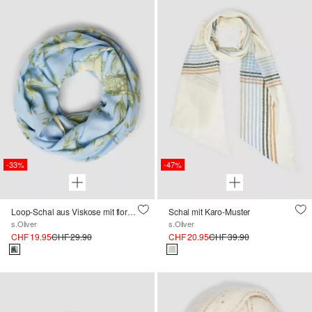
-33%
-47%
Loop-Schal aus Viskose mit floralem Muster
Schal mit Karo-Muster
s.Oliver
s.Oliver
CHF 19.95
CHF 29.90
CHF 20.95
CHF 39.90