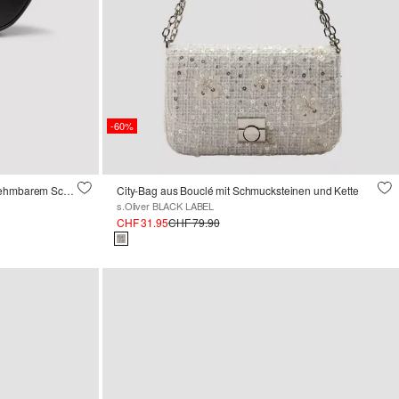
-60%
Crossbody-Bag in Leder-Optik mit abnehmbarem Schultergurt
City-Bag aus Bouclé mit Schmucksteinen und Kette
s.Oliver BLACK LABEL
CHF 31.95
CHF 79.90