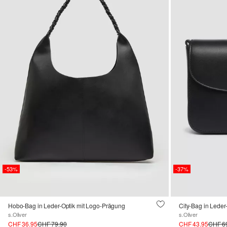
-53%
-37%
Hobo-Bag in Leder-Optik mit Logo-Prägung
City-Bag in Leder
s.Oliver
s.Oliver
CHF 36.95
CHF 79.90
CHF 43.95
CHF 6