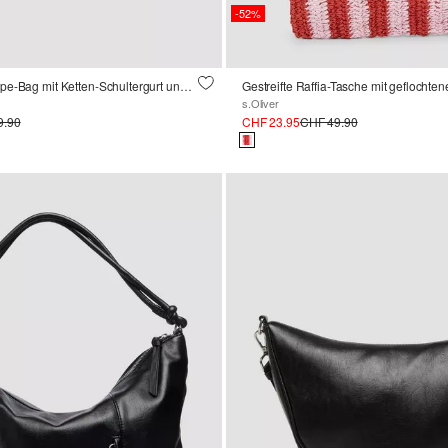
-52%
Handliche Envelope-Bag mit Ketten-Schultergurt und Überschlag mit Magnetverschluss
Gestreifte Raffia-Tasche mit geflocht
s.Oliver
9.90
CHF 23.95
CHF 49.90