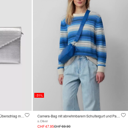
-31%
Elegante Clutch mit Kettenriemen und Überschlag mit Magnetknopf
Camera-Bag mit abnehmbarem Schultergurt und Paspel-Detail
s.Oliver
CHF 47.95
CHF 69.90