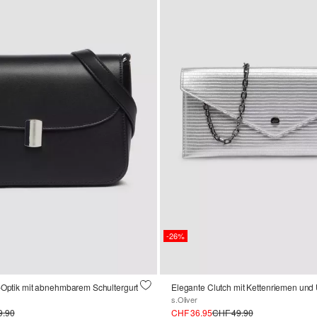
-26%
-Optik mit abnehmbarem Schultergurt
s.Oliver
9.90
CHF 36.95
CHF 49.90