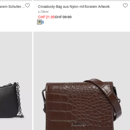
Hobo-Bag in Leder-Optik mit abnehmbarem Schultergurt
Crossbody-Bag aus Nylon mit floralem Artwork
s.Oliver
CHF 21.95
CHF 39.90