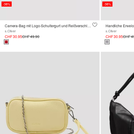
-38%
-38%
Camera-Bag mit Logo-Schultergurt und Reißverschluss
s.Oliver
s.Oliver
CHF 30.95
CHF 49.90
CHF 30.95
CHF 4