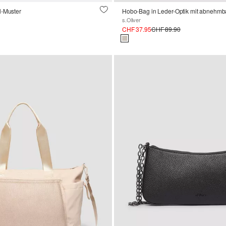
l-Muster
s.Oliver
CHF 37.95
CHF 89.90