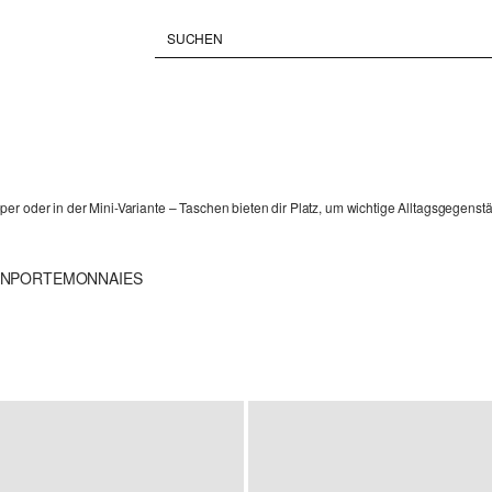
r oder in der Mini-Variante – Taschen bieten dir Platz, um wichtige Alltagsgegenstän
EN
PORTEMONNAIES