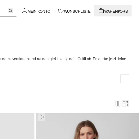
MEIN KONTO
WUNSCHLISTE
WARENKORB
de zu verstauen und runden gleichzeitig dein Outfit ab. Entdecke jetzt deine
Paused • Muted