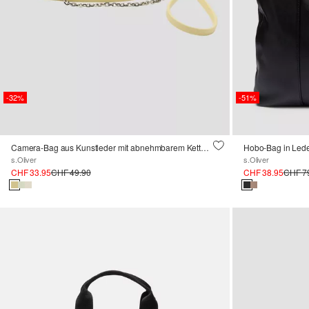
-32%
-51%
Camera-Bag aus Kunstleder mit abnehmbarem Ketten-Schultergurt
s.Oliver
s.Oliver
CHF 33.95
CHF 49.90
CHF 38.95
CHF 7