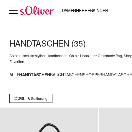
DAMEN
HERREN
KINDER
HANDTASCHEN
(35)
So praktisch, so stylish: Handtaschen. Ob als Hobo oder Crossbody Bag, Shoppe
Favoriten.
ALLE
HANDTASCHEN
BAUCHTASCHEN
SHOPPER
HANDYTASCH
Filter & Sortierung