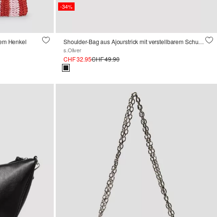
-34%
enem Henkel
Shoulder-Bag aus Ajourstrick mit verstellbarem Schultergurt
s.Oliver
CHF 32.95
CHF 49.90