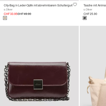
City-Bag in Leder-Optik mit abnehmbarem Schultergurt
Tasche mit Anima
s.Oliver
s.Oliver
CHF 33.95
CHF 49.90
CHF 25.90