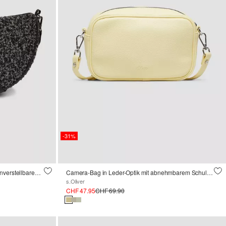
-31%
Half-Moon-Bag aus Fake Fur mit längenverstellbarem Schultergurt
Camera-Bag in Leder-Optik mit abnehmbarem Schultergurt
s.Oliver
CHF 47.95
CHF 69.90