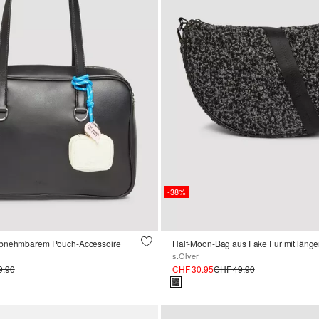
-38%
abnehmbarem Pouch-Accessoire
s.Oliver
9.90
CHF 30.95
CHF 49.90