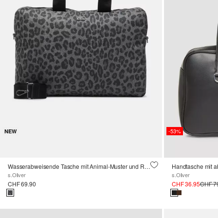
-53%
NEW
Wasserabweisende Tasche mit Animal-Muster und Reißverschluss
Handtasche mit 
s.Oliver
s.Oliver
CHF 69.90
CHF 36.95
CHF 7