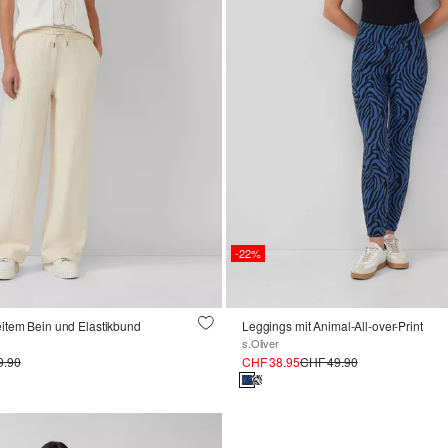
-22%
item Bein und Elastikbund
Leggings mit Animal-All-over-Print
s.Oliver
9.90
CHF 38.95
CHF 49.90