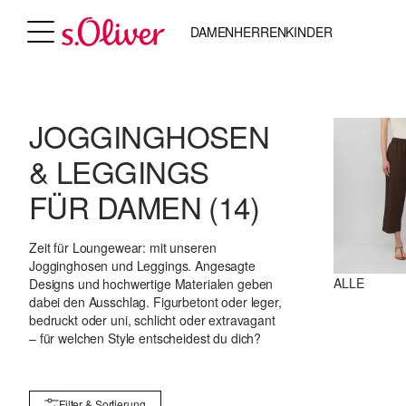
DAMEN
HERREN
KINDER
JOGGINGHOSEN
& LEGGINGS
FÜR DAMEN
(14)
Zeit für Loungewear: mit unseren
Jogginghosen und Leggings. Angesagte
ALLE
Designs und hochwertige Materialen geben
dabei den Ausschlag. Figurbetont oder leger,
bedruckt oder uni, schlicht oder extravagant
– für welchen Style entscheidest du dich?
Filter & Sortierung