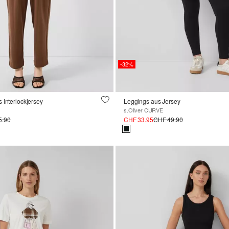
-32%
 Interlockjersey
Leggings aus Jersey
s.Oliver CURVE
5.90
CHF 33.95
CHF 49.90