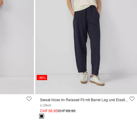
-36%
Sweat-Hose im Relaxed Fit mit Barrel Leg und Elastikbund
s.Oliver
CHF 56.95
CHF 89.90