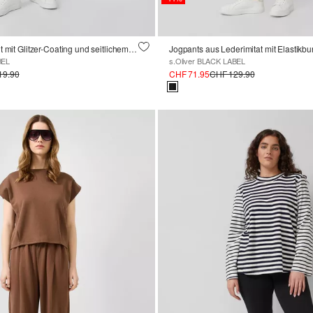
Hose im Skinny Fit mit Glitzer-Coating und seitlichem Reißverschluss
BEL
s.Oliver BLACK LABEL
19.90
CHF 71.95
CHF 129.90