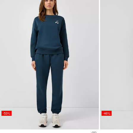
-53%
-46%