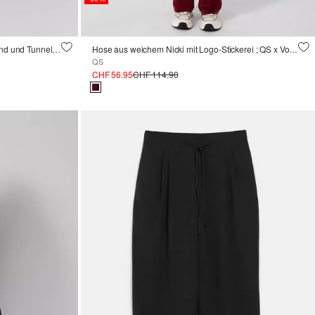
Jogpants aus Lederimitat mit Elastikbund und Tunnelzug
Hose aus weichem Nicki mit Logo-Stickerei ; QS x Von Dutch
QS
CHF 56.95
CHF 114.90