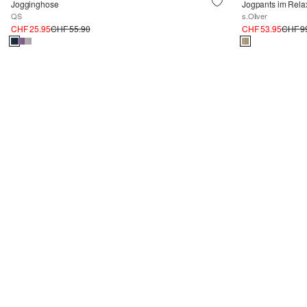
Jogginghose
Jogpants im Relaxe
QS
s.Oliver
CHF 25.95
CHF 55.90
CHF 53.95
CHF 9