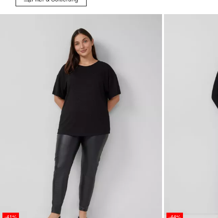
-41%
-44%