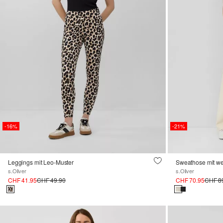
-16%
-21%
Leggings mit Leo-Muster
Sweathose mit we
s.Oliver
s.Oliver
CHF 41.95
CHF 49.90
CHF 70.95
CHF 8