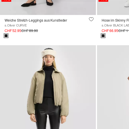
Weiche Stretch-Leggings aus Kunstleder
s.Oliver CURVE
s.Oliver BLACK LA
CHF 52.95
CHF 89.90
CHF 66.95
CHF 1