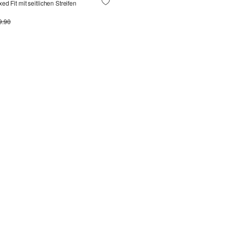
d Fit mit seitlichen Streifen
9.90