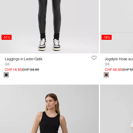
-51%
-16%
Leggings in Leder-Optik
Jogstyle-Hose aus
QS
QS
CHF 16.95
CHF 34.90
CHF 46.95
CHF 5