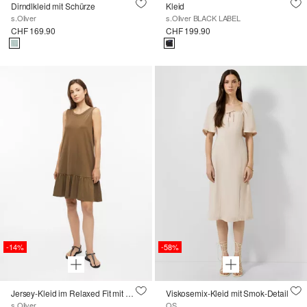
Dirndlkleid mit Schürze
Kleid
s.Oliver
s.Oliver BLACK LABEL
CHF 169.90
CHF 199.90
-14%
-58%
Jersey-Kleid im Relaxed Fit mit Rücken-Detail
Viskosemix-Kleid mit Smok-Detail
s.Oliver
QS