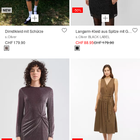
-50%
NEW
Dirndlkleid mit Schürze
Langarm-Kleid aus Spitze mit Glitzergarn
s.Oliver
s.Oliver BLACK LABEL
CHF 179.90
CHF 88.95
CHF 179.90