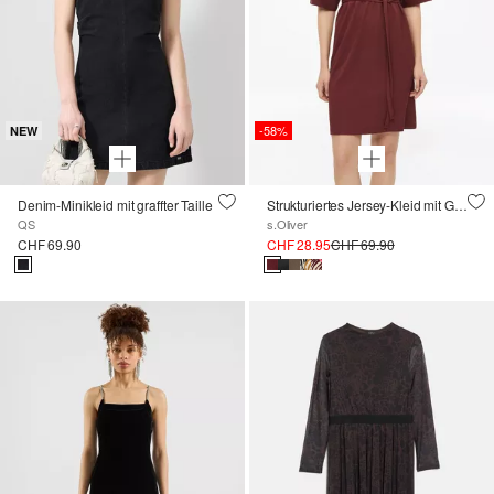
-58%
NEW
Denim-Minikleid mit graffter Taille
Strukturiertes Jersey-Kleid mit Gürtel und Knopfleiste
QS
s.Oliver
CHF 69.90
CHF 28.95
CHF 69.90