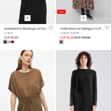
-45%
Jerseykleid in Midilänge mit Tunnelzug
Chiffonkleid mit Effektgarn im Relaxed Fit
s.Oliver
s.Oliver CURVE
CHF 69.90
CHF 92.95
CHF 169.90