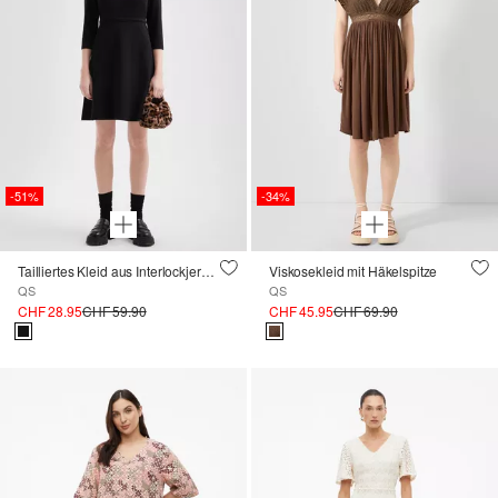
-51%
-34%
Tailliertes Kleid aus Interlockjersey
Viskosekleid mit Häkelspitze
QS
QS
CHF 28.95
CHF 59.90
CHF 45.95
CHF 69.90