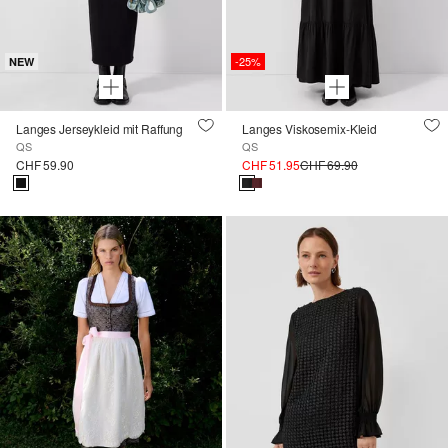
-25%
NEW
Langes Jerseykleid mit Raffung
Langes Viskosemix-Kleid
QS
QS
CHF 59.90
CHF 51.95
CHF 69.90