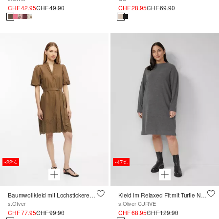
CHF 42.95
CHF 49.90
CHF 28.95
CHF 69.90
-22%
-47%
Baumwollkleid mit Lochstickerei und Ballonärmeln
Kleid im Relaxed Fit mit Turtle Neck
s.Oliver
s.Oliver CURVE
CHF 77.95
CHF 99.90
CHF 68.95
CHF 129.90