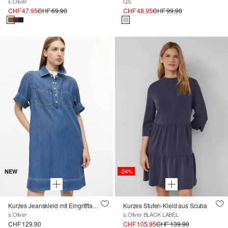
s.Oliver
QS
CHF 47.95
CHF 69.90
CHF 48.95
CHF 99.90
-24%
NEW
Kurzes Jeanskleid mit Eingrifftaschen
Kurzes Stufen-Kleid aus Scuba
s.Oliver
s.Oliver BLACK LABEL
CHF 129.90
CHF 105.95
CHF 139.90