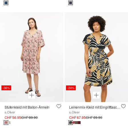
-36%
-24%
Stufenkleid mit Ballon-Ärmeln
Leinenmix-Kleid mit Eingrifftaschen
s.Oliver
s.Oliver
CHF 56.95
CHF 89.90
CHF 67.95
CHF 89.90