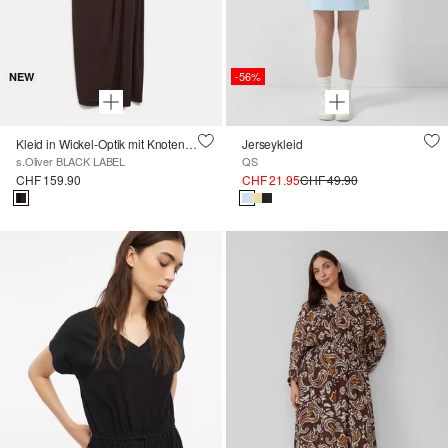
-56%
NEW
Kleid in Wickel-Optik mit Knoten-Detail
Jerseykleid
s.Oliver BLACK LABEL
QS
CHF 159.90
CHF 21.95
CHF 49.90