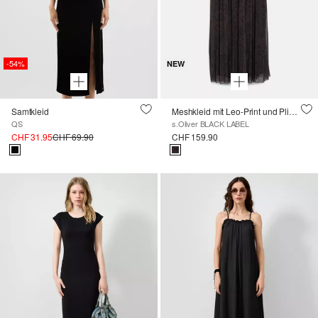
-54%
NEW
Samtkleid
Meshkleid mit Leo-Print und Plissee
QS
s.Oliver BLACK LABEL
CHF 31.95
CHF 69.90
CHF 159.90