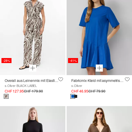
-28%
-41%
Overall aus Leinenmix mit Elastikbund
Fabricmix-Kleid mit asymmetrischer Naht
s.Oliver BLACK LABEL
s.Oliver
CHF 127.95
CHF 179.90
CHF 46.95
CHF 79.90