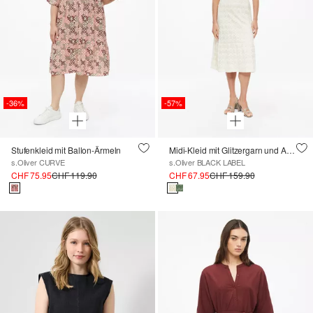
-36%
-57%
Stufenkleid mit Ballon-Ärmeln
Midi-Kleid mit Glitzergarn und Ajourmuster
s.Oliver CURVE
s.Oliver BLACK LABEL
CHF 75.95
CHF 119.90
CHF 67.95
CHF 159.90