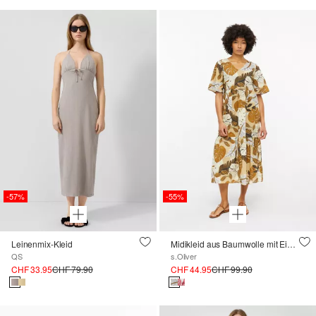
-57%
-55%
Leinenmix-Kleid
Midikleid aus Baumwolle mit Eingrifftaschen
QS
s.Oliver
CHF 33.95
CHF 79.90
CHF 44.95
CHF 99.90