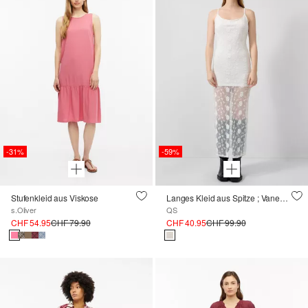
-31%
-59%
Stufenkleid aus Viskose
Langes Kleid aus Spitze ; Vanessa Mai
s.Oliver
QS
CHF 54.95
CHF 79.90
CHF 40.95
CHF 99.90