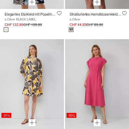
Elegantes Etuikleid mit Popeline-Rock
Strukturiertes Hemdblusenkleid mit 3/4-Ärmeln und seitlichen Eingrifftaschen
s.Oliver BLACK LABEL
s.Oliver
CHF 132.95
CHF 199.90
CHF 44.95
CHF 89.90
-31%
-50%