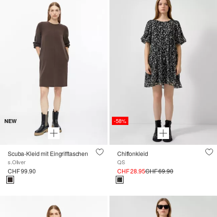
-58%
NEW
Scuba-Kleid mit Eingrifftaschen
Chiffonkleid
s.Oliver
QS
CHF 99.90
CHF 28.95
CHF 69.90