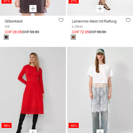
-51%
-27%
Glitzerkleid
Leinenmix-Kleid mit Raffung
QS
s.Oliver
CHF 28.95
CHF 59.90
CHF 72.95
CHF 99.90
-58%
-60%