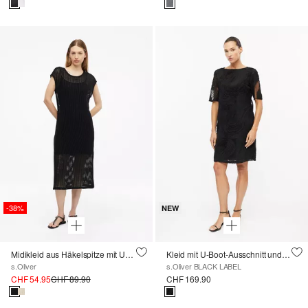
-38%
NEW
Midikleid aus Häkelspitze mit Unterkleid
Kleid mit U-Boot-Ausschnitt und Chiffon-Wellen-Muster
s.Oliver
s.Oliver BLACK LABEL
CHF 54.95
CHF 89.90
CHF 169.90