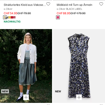
Strukturiertes Kleid aus Viskosemix mit Eingrifftaschen
Midikleid mit Turn-up-Ärmeln
s.Oliver
s.Oliver BLACK LABEL
CHF 54.95
CHF 79.90
CHF 88.95
CHF 179.90
NACHHALTIG
NEW
NEW