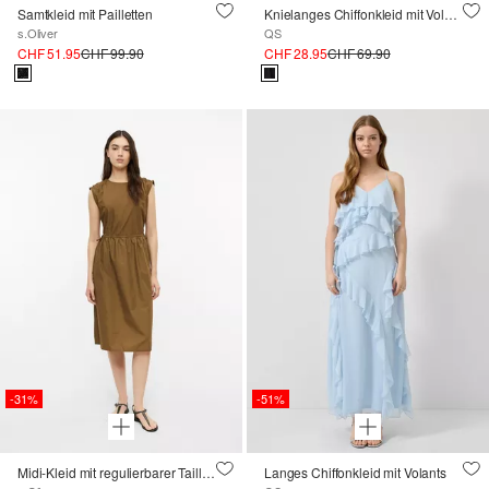
Samtkleid mit Pailletten
Knielanges Chiffonkleid mit Volants
s.Oliver
QS
CHF 51.95
CHF 99.90
CHF 28.95
CHF 69.90
-31%
-51%
Midi-Kleid mit regulierbarer Taille und Seitentaschen
Langes Chiffonkleid mit Volants