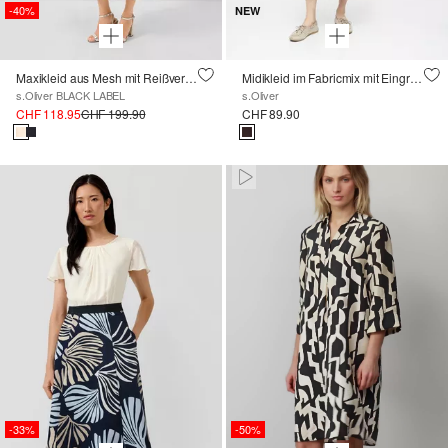
-40%
NEW
Maxikleid aus Mesh mit Reißverschluss und Unterkleid
Midikleid im Fabricmix mit Eingrifftaschen
s.Oliver BLACK LABEL
s.Oliver
CHF 118.95
CHF 199.90
CHF 89.90
Paused • Muted
-33%
-50%