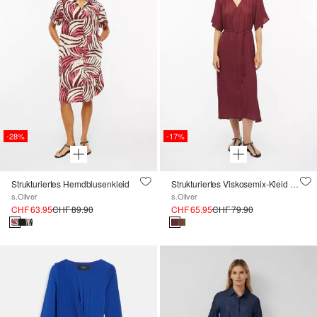
-28%
-17%
Strukturiertes Hemdblusenkleid
Strukturiertes Viskosemix-Kleid im Relaxed Fit
s.Oliver
s.Oliver
CHF 63.95
CHF 89.90
CHF 65.95
CHF 79.90