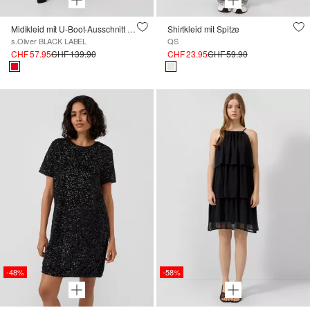
Midikleid mit U-Boot-Ausschnitt und Plissee-Strick
Shirtkleid mit Spitze
s.Oliver BLACK LABEL
QS
CHF 57.95
CHF 139.90
CHF 23.95
CHF 59.90
-48%
-58%