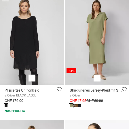
-31%
Plissiertes Chiffonkleid
Strukturiertes Jersey-Kleid mit Schlitzen
s.Oliver BLACK LABEL
s.Oliver
CHF 179.00
CHF 47.95
CHF 69.90
NACHHALTIG