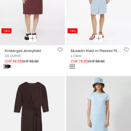
-16%
-14%
Knielanges Jerseykleid
Musselin-Kleid im Relaxed Fit mit Fledermausärmeln
QS CURVE
s.Oliver
CHF 49.95
CHF 59.90
CHF 76.95
CHF 89.90