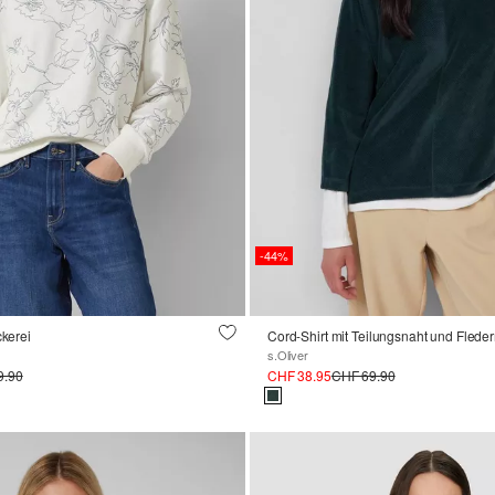
-44%
ckerei
Cord-Shirt mit Teilungsnaht und Fled
s.Oliver
9.90
CHF 38.95
CHF 69.90