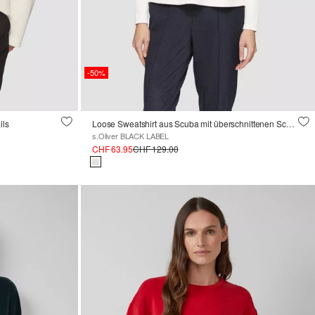
-50%
ils
Loose Sweatshirt aus Scuba mit überschnittenen Schultern
s.Oliver BLACK LABEL
CHF 63.95
CHF 129.00