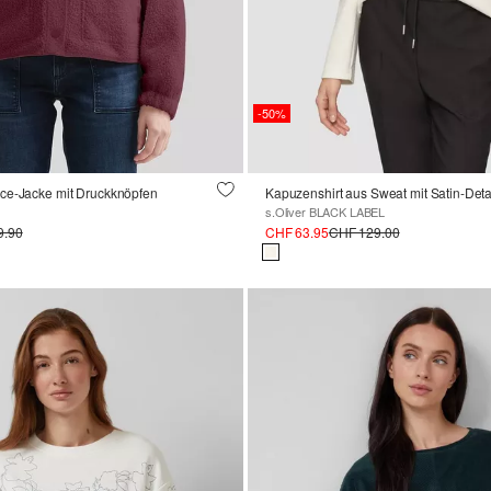
-50%
ce-Jacke mit Druckknöpfen
Kapuzenshirt aus Sweat mit Satin-Deta
s.Oliver BLACK LABEL
9.90
CHF 63.95
CHF 129.00