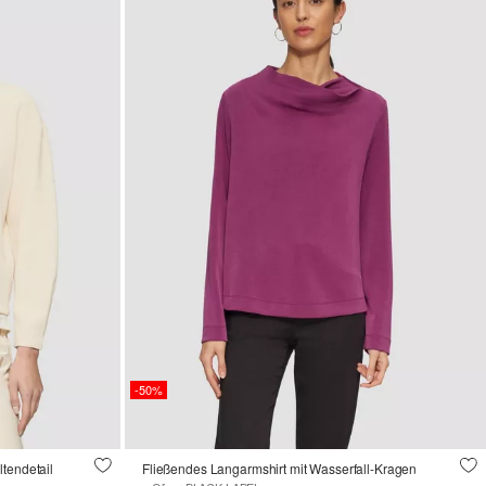
-50%
tendetail
Fließendes Langarmshirt mit Wasserfall-Kragen