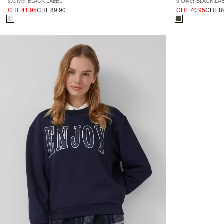
s.Oliver BLACK LABEL
s.Oliver BLACK LA
CHF 41.95
CHF 89.90
CHF 70.95
CHF 8