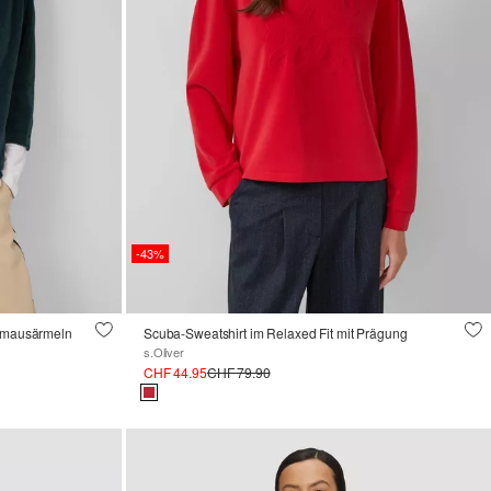
-43%
ermausärmeln
Scuba-Sweatshirt im Relaxed Fit mit Prägung
s.Oliver
CHF 44.95
CHF 79.90