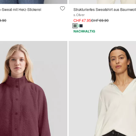
Sweat mit Herz-Stickerei
s.Oliver
9.90
CHF 47.95
CHF 69.90
NACHHALTIG