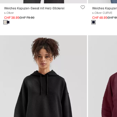
Weiches Kapuzen-Sweat mit Herz-Stickerei
Weiches Kapuzen-
s.Oliver
s.Oliver CURVE
CHF 38.95
CHF 79.90
CHF 48.95
CHF 9