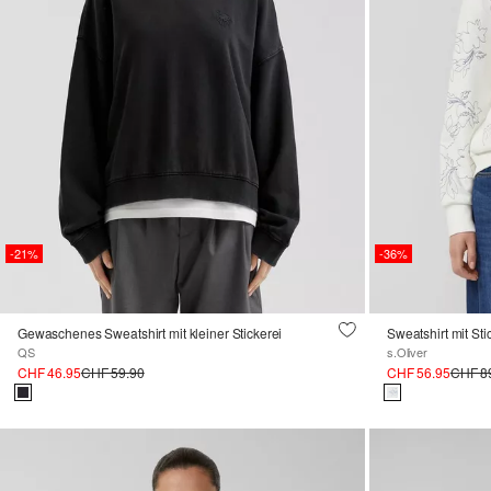
-21%
-36%
Gewaschenes Sweatshirt mit kleiner Stickerei
Sweatshirt mit Sti
QS
s.Oliver
CHF 46.95
CHF 59.90
CHF 56.95
CHF 8