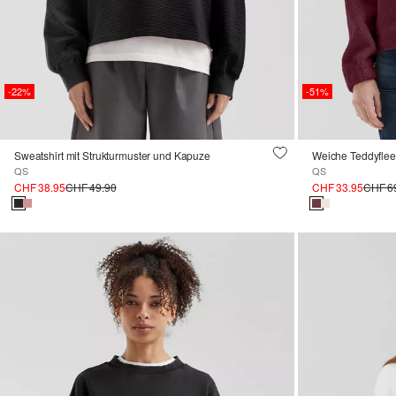
-22%
-51%
Sweatshirt mit Strukturmuster und Kapuze
Weiche Teddyflee
QS
QS
CHF 38.95
CHF 49.90
CHF 33.95
CHF 6