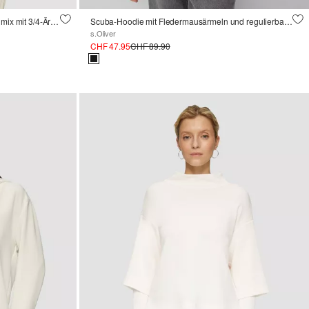
Strukturiertes Sweatshirt aus Baumwollmix mit 3/4-Ärmeln
Scuba-Hoodie mit Fledermausärmeln und regulierbarem Saum
s.Oliver
CHF 47.95
CHF 89.90