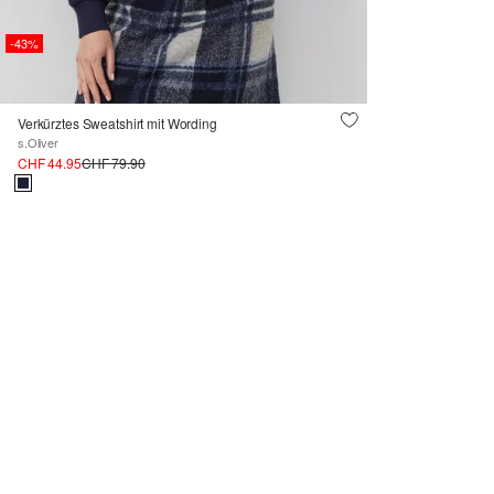
-43%
Verkürztes Sweatshirt mit Wording
s.Oliver
CHF 44.95
CHF 79.90