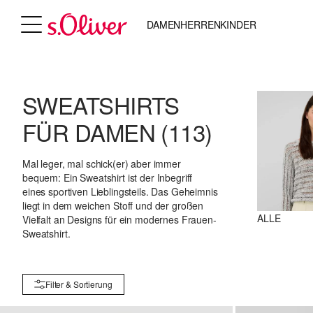
DAMEN
HERREN
KINDER
SWEATSHIRTS
FÜR DAMEN
(113)
Mal leger, mal schick(er) aber immer
bequem: Ein Sweatshirt ist der Inbegriff
eines sportiven Lieblingsteils. Das Geheimnis
liegt in dem weichen Stoff und der großen
ALLE
Vielfalt an Designs für ein modernes Frauen-
Sweatshirt.
Filter & Sortierung