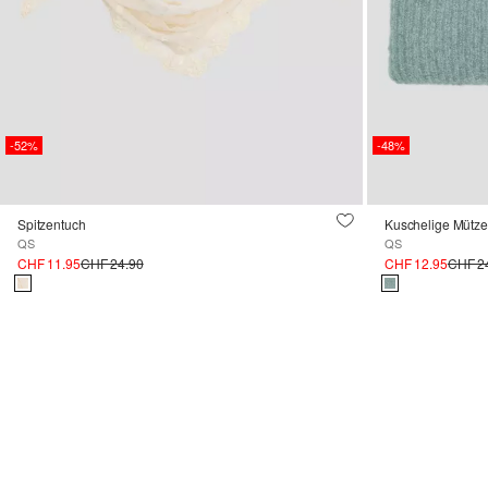
-52%
-48%
Spitzentuch
Kuschelige Mütze
QS
QS
CHF 11.95
CHF 24.90
CHF 12.95
CHF 2