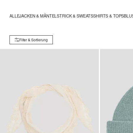
ALLE
JACKEN & MÄNTEL
STRICK & SWEATS
SHIRTS & TOPS
BLU
Filter & Sortierung