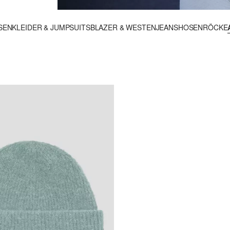
SEN
KLEIDER & JUMPSUITS
BLAZER & WESTEN
JEANS
HOSEN
RÖCKE