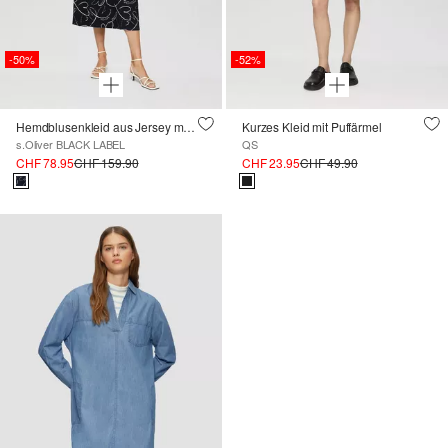
-50%
-52%
Hemdblusenkleid aus Jersey mit Bindegürtel und Herz-Print
Kurzes Kleid mit Puffärmel
s.Oliver BLACK LABEL
QS
CHF 78.95
CHF 159.90
CHF 23.95
CHF 49.90