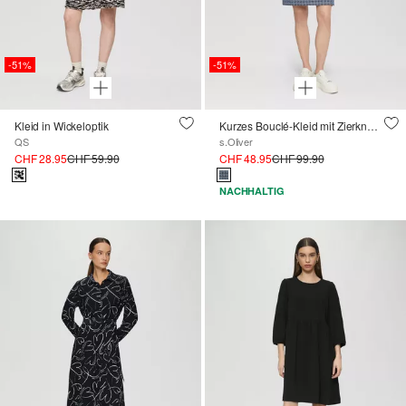
-51%
-51%
Kleid in Wickeloptik
Kurzes Bouclé-Kleid mit Zierknöpfen
QS
s.Oliver
CHF 28.95
CHF 59.90
CHF 48.95
CHF 99.90
NACHHALTIG