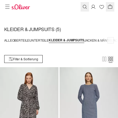
KLEIDER & JUMPSUITS
(5)
KLEIDER & JUMPSUITS
ALLE
OBERTEILE
UNTERTEILE
JACKEN & MÄNTEL
AC
Filter & Sortierung