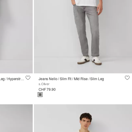
Jeans Nelio / Slim Fit / Mid Rise / Slim Leg / Hyperstretch
Jeans Nelio / Slim Fit / Mid Rise / Slim Leg
s.Oliver
CHF 79.90