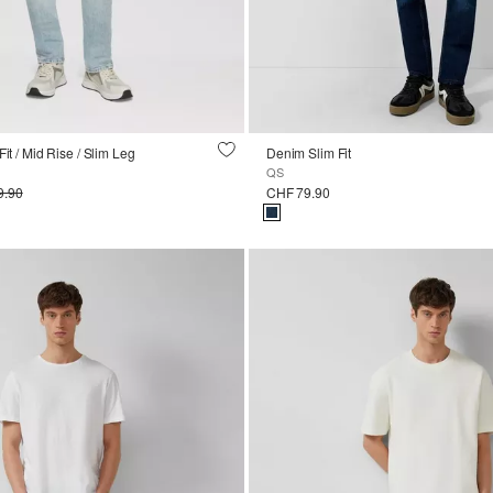
Fit / Mid Rise / Slim Leg
Denim Slim Fit
QS
9.90
CHF 79.90