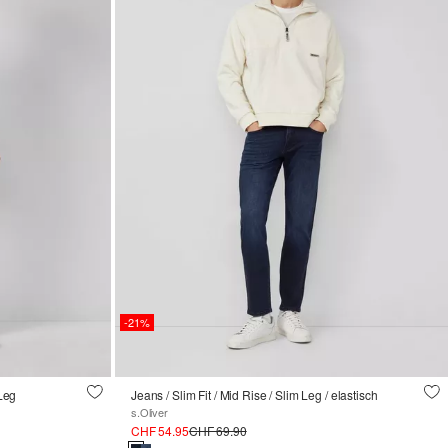
-21%
 Leg
Jeans / Slim Fit / Mid Rise / Slim Leg / elastisch
s.Oliver
CHF 54.95
CHF 69.90