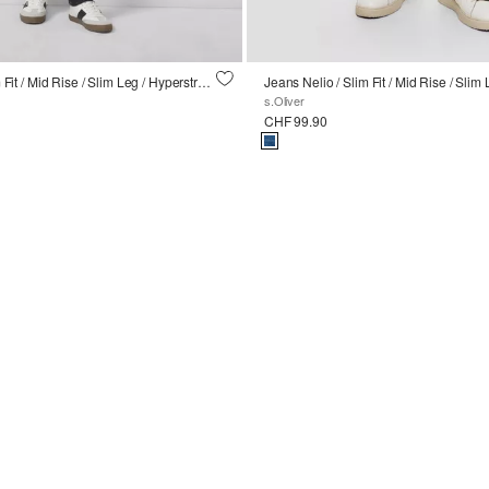
Jeans Nelio / Slim Fit / Mid Rise / Slim Leg / Hyperstretch
s.Oliver
CHF 99.90