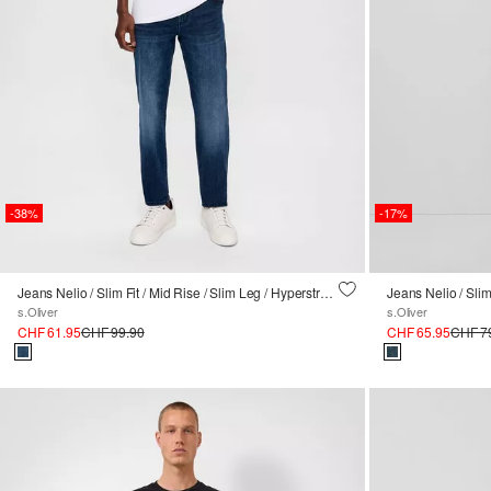
-38%
-17%
Jeans Nelio / Slim Fit / Mid Rise / Slim Leg / Hyperstretch
Jeans Nelio / Slim 
s.Oliver
s.Oliver
CHF 61.95
CHF 99.90
CHF 65.95
CHF 7