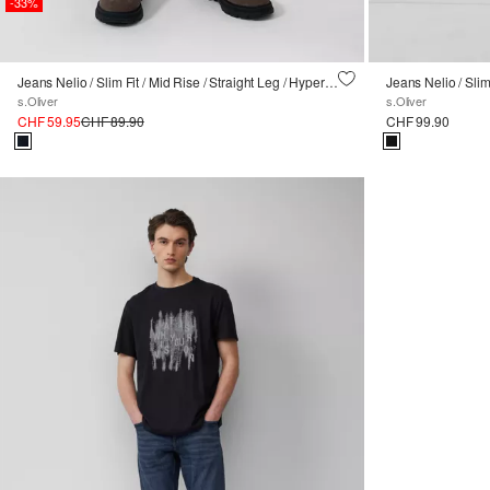
-33%
Jeans Nelio / Slim Fit / Mid Rise / Straight Leg / Hyperstretch
s.Oliver
s.Oliver
CHF 59.95
CHF 89.90
CHF 99.90