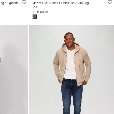
Jeans Nelio / Slim Fit / Mid Rise / Slim Leg / Hyperstretch
Jeans Rick / Slim Fit / Mid Rise / Slim Leg
QS
CHF 69.90