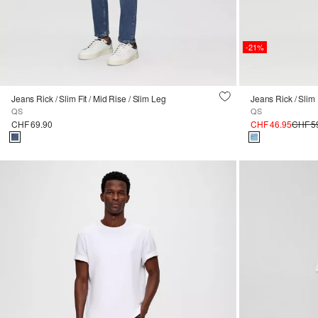
-21%
Jeans Rick / Slim Fit / Mid Rise / Slim Leg
Jeans Rick / Slim 
QS
QS
CHF 69.90
CHF 46.95
CHF 5