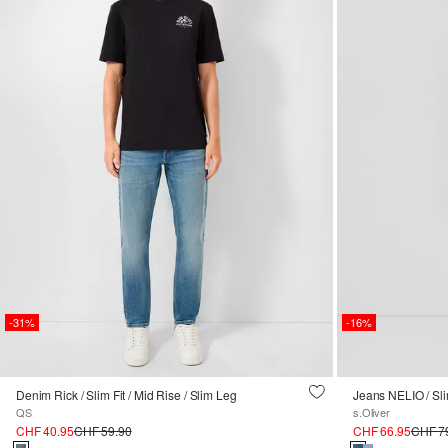
-31%
-16%
Denim Rick / Slim Fit / Mid Rise / Slim Leg
Jeans NELIO / Slim
QS
s.Oliver
CHF 40.95
CHF 59.90
CHF 66.95
CHF 7