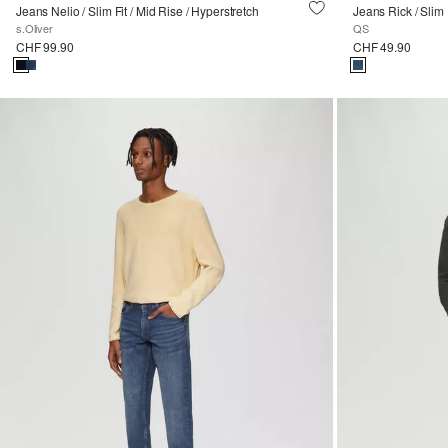
Jeans Nelio / Slim Fit / Mid Rise / Hyperstretch
Jeans Rick / Slim 
s.Oliver
QS
CHF 99.90
CHF 49.90