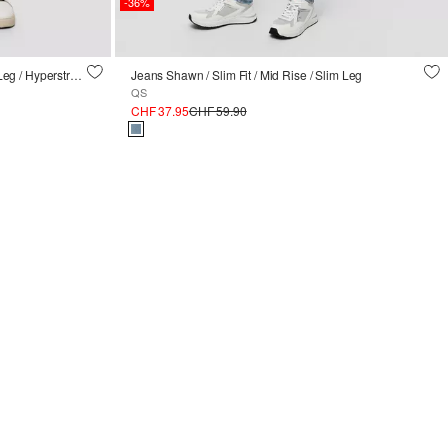
-36%
Jeans Nelio / Slim Fit / Mid Rise / Slim Leg / Hyperstretch
Jeans Shawn / Slim Fit / Mid Rise / Slim Leg
QS
CHF 37.95
CHF 59.90