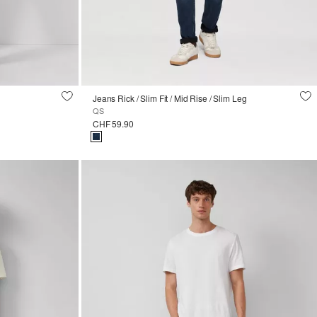
Jeans Rick / Slim Fit / Mid Rise / Slim Leg
QS
CHF 59.90