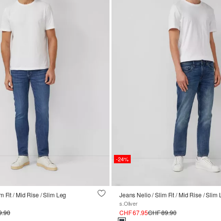
-24%
 Fit / Mid Rise / Slim Leg
Jeans Nelio / Slim Fit / Mid Rise / Slim
s.Oliver
9.90
CHF 67.95
CHF 89.90