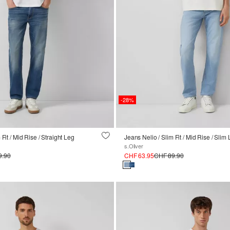
-28%
Fit / Mid Rise / Straight Leg
s.Oliver
9.90
CHF 63.95
CHF 89.90