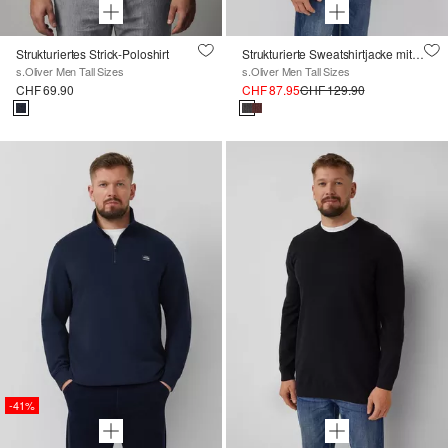
Strukturiertes Strick-Poloshirt
Strukturierte Sweatshirtjacke mit Stehkragen
s.Oliver Men Tall Sizes
s.Oliver Men Tall Sizes
CHF 69.90
CHF 87.95
CHF 129.90
-41%