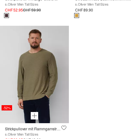
s.Oliver Men Tall Sizes
s.Oliver Men Tall Sizes
CHF 52.95
CHF 59.90
CHF 89.90
-52%
Strickpullover mit Flammgarnstruktur und Rollkante
s.Oliver Men Tall Sizes