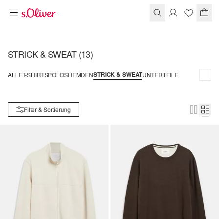
STRICK & SWEAT
(13)
STRICK & SWEAT
ALLE
T-SHIRTS
POLOS
HEMDEN
UNTERTEILE
Filter & Sortierung