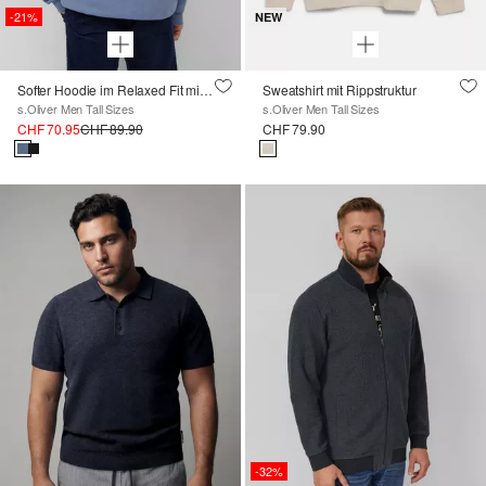
-21%
NEW
Softer Hoodie im Relaxed Fit mit Artwork
Sweatshirt mit Rippstruktur
s.Oliver Men Tall Sizes
s.Oliver Men Tall Sizes
CHF 70.95
CHF 89.90
CHF 79.90
-32%