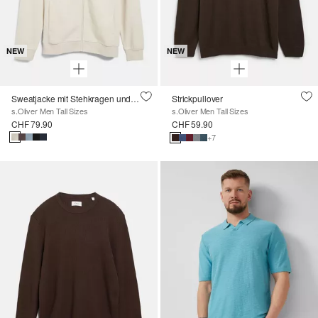
NEW
NEW
Sweatjacke mit Stehkragen und Eingrifftaschen
Strickpullover
s.Oliver Men Tall Sizes
s.Oliver Men Tall Sizes
CHF 79.90
CHF 59.90
+7