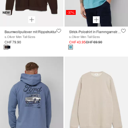
-37%
NEW
Baumwollpullover mit Rippstruktur
Strick-Poloshirt in Flammgarnstruktur
s.Oliver Men Tall Sizes
s.Oliver Men Tall Sizes
CHF 79.90
CHF 43.95
CHF 69.90