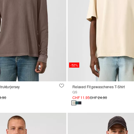
-52%
rukturjersey
Relaxed Fit gewaschenes T-Shirt
QS
9.90
CHF 11.95
CHF 24.90