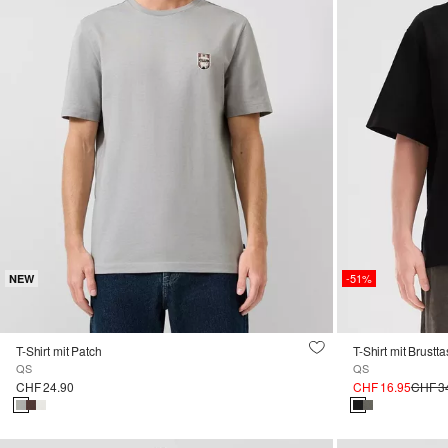
-51%
NEW
T-Shirt mit Patch
T-Shirt mit Brustt
QS
QS
CHF 24.90
CHF 16.95
CHF 3