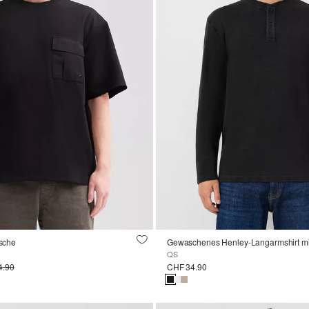
asche
Gewaschenes Henley-Langarmshirt mit
QS
4.90
CHF 34.90