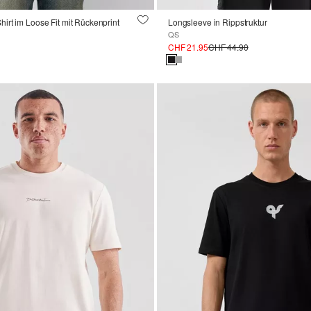
rt im Loose Fit mit Rückenprint
Longsleeve in Rippstruktur
QS
CHF 21.95
CHF 44.90