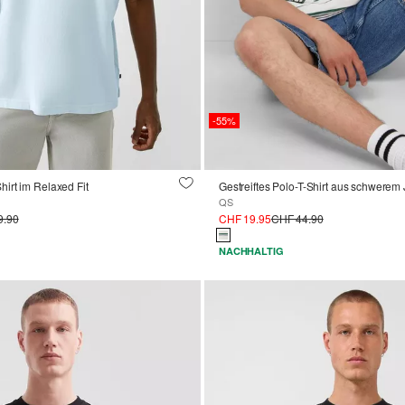
-55%
irt im Relaxed Fit
Gestreiftes Polo-T-Shirt aus schwerem
QS
9.90
CHF 19.95
CHF 44.90
NACHHALTIG