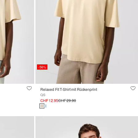
-56%
Relaxed Fit T-Shirt mit Rückenprint
QS
CHF 12.95
CHF 29.90