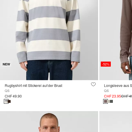
-52%
NEW
Rugbyshirt mit Stickerei auf der Brust
Longsleeve aus St
QS
QS
CHF 49.90
CHF 23.95
CHF 4