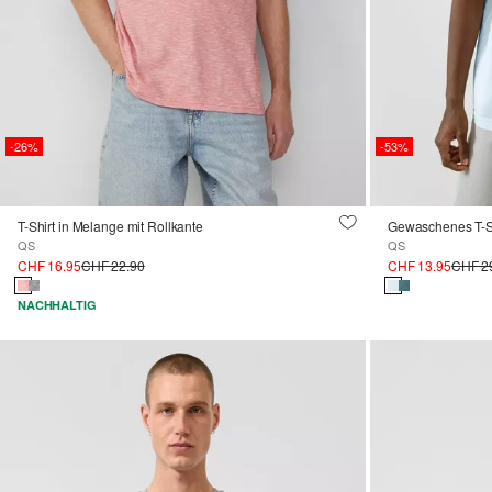
-26%
-53%
T-Shirt in Melange mit Rollkante
Gewaschenes T-Sh
QS
QS
CHF 16.95
CHF 22.90
CHF 13.95
CHF 2
NACHHALTIG