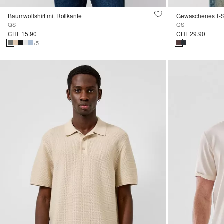
Baumwollshirt mit Rollkante
Gewaschenes T-Shi
QS
QS
CHF 15.90
CHF 29.90
+5