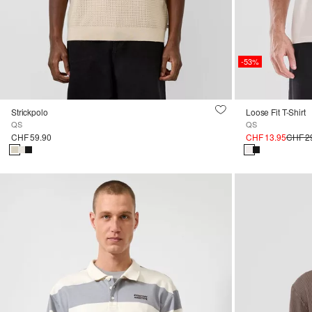
-53%
Strickpolo
Loose Fit T-Shirt
QS
QS
CHF 59.90
CHF 13.95
CHF 2