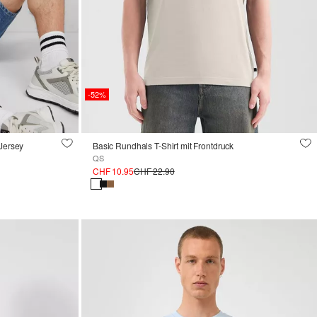
-52%
 Jersey
Basic Rundhals T-Shirt mit Frontdruck
QS
CHF 10.95
CHF 22.90