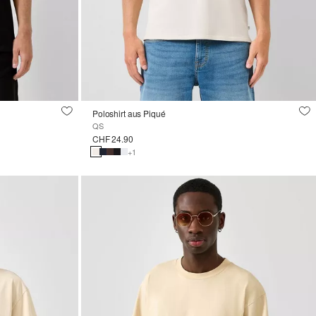
Poloshirt aus Piqué
QS
CHF 24.90
+1