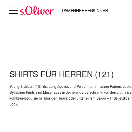
DAMEN
HERREN
KINDER
SHIRTS FÜR HERREN
(121)
Young & Urban: T-Shirts, Longsleeves und Poloshirts in frischen Farben, cool
stylischen Prints sind Must-haves in deinem Kleiderschrank. Für den ultimative
kombinierst du sie mit lässigen Jeans oder unter einem Sakko – finde jetzt dei
Look.