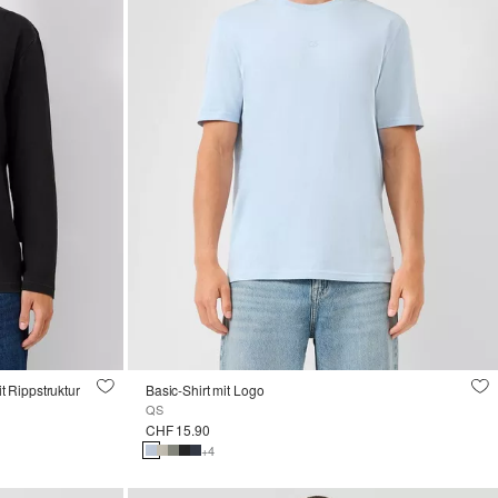
 Rippstruktur
Basic-Shirt mit Logo
QS
CHF 15.90
+4