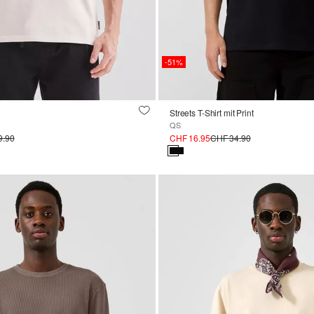
-51%
Streets T-Shirt mit Print
QS
9.90
CHF 16.95
CHF 34.90