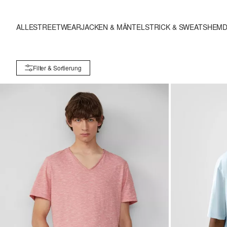
ALLE
STREETWEAR
JACKEN & MÄNTEL
STRICK & SWEATS
HEM
Filter & Sortierung