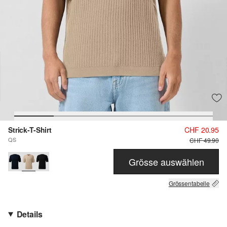
Strick-T-Shirt
CHF 20.95
QS
CHF 49.90
Grösse auswählen
Grössentabelle
Details