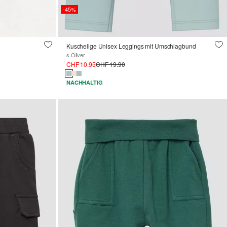
-45%
Kuschelige Unisex Leggings mit Umschlagbund
s.Oliver
CHF 10.95
CHF 19.90
NACHHALTIG