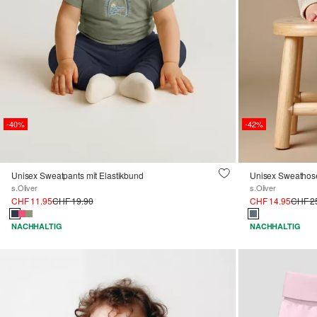
-40%
-42%
Unisex Sweatpants mit Elastikbund
Unisex Sweathose
s.Oliver
s.Oliver
CHF 11.95
CHF 19.90
CHF 14.95
CHF 2
NACHHALTIG
NACHHALTIG