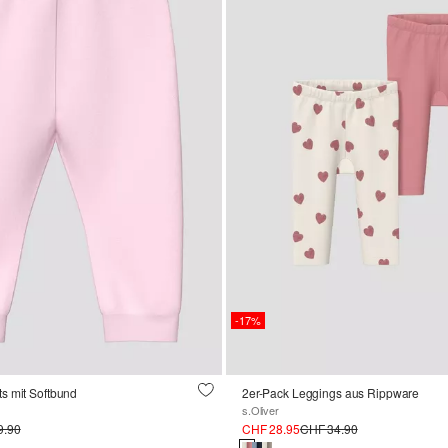
-17%
s mit Softbund
2er-Pack Leggings aus Rippware
s.Oliver
9.90
CHF 28.95
CHF 34.90