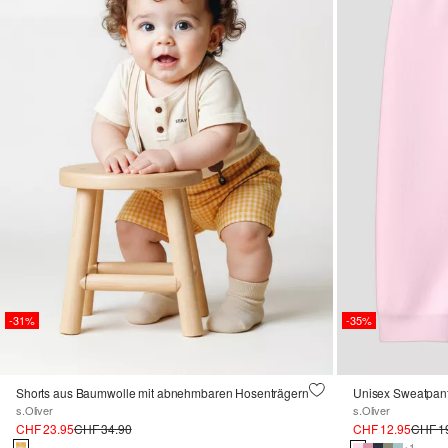
-31%
-35%
Shorts aus Baumwolle mit abnehmbaren Hosenträgern
Unisex Sweatpant
s.Oliver
s.Oliver
CHF 23.95
CHF 34.90
CHF 12.95
CHF 1
+1