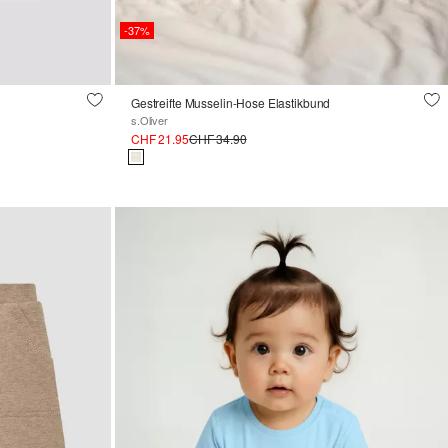
-37%
Gestreifte Musselin-Hose Elastikbund
s.Oliver
CHF 21.95
CHF 34.90