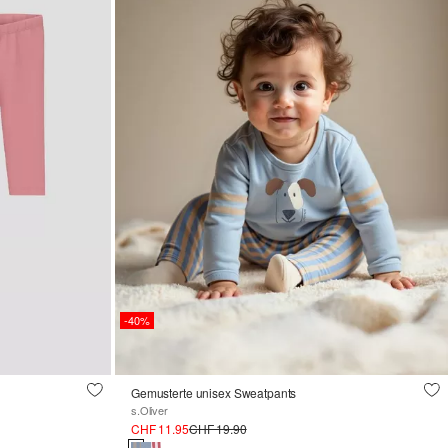
-40%
Gemusterte unisex Sweatpants
s.Oliver
CHF 11.95
CHF 19.90