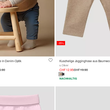
-35%
 in Denim-Optik
Kuschelige Jogginghose aus Baumwol
s.Oliver
5.90
CHF 12.95
CHF 19.90
NACHHALTIG