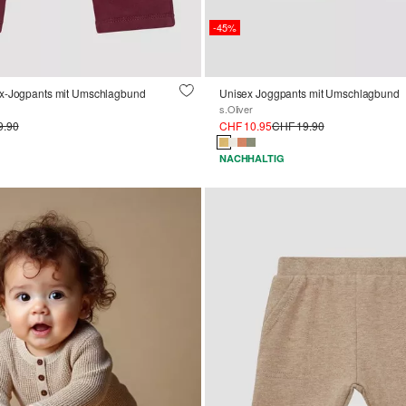
-45%
ex-Jogpants mit Umschlagbund
Unisex Joggpants mit Umschlagbund
s.Oliver
9.90
CHF 10.95
CHF 19.90
NACHHALTIG