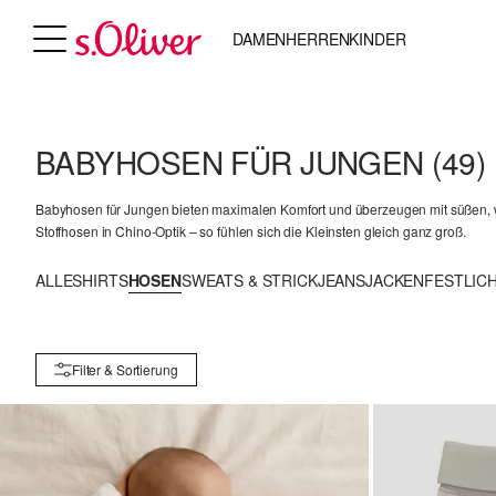
DAMEN
HERREN
KINDER
BABYHOSEN FÜR JUNGEN
(49)
Babyhosen für Jungen bieten maximalen Komfort und überzeugen mit süßen, w
Stoffhosen in Chino-Optik – so fühlen sich die Kleinsten gleich ganz groß.
ALLE
SHIRTS
HOSEN
SWEATS & STRICK
JEANS
JACKEN
FESTLIC
Filter & Sortierung