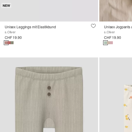
NEW
Unisex Leggings mit Elastikbund
s.Oliver
s.Oliver
CHF 19.90
CHF 19.90