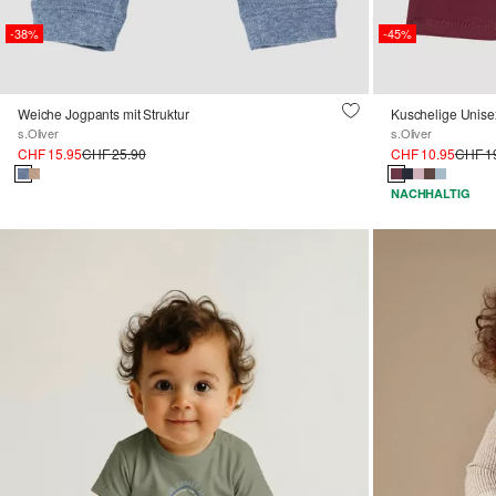
-38%
-45%
Weiche Jogpants mit Struktur
Kuschelige Unis
s.Oliver
s.Oliver
CHF 15.95
CHF 25.90
CHF 10.95
CHF 1
NACHHALTIG