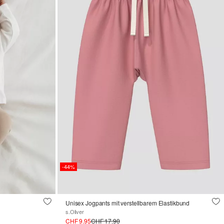
-44%
Unisex Jogpants mit verstellbarem Elastikbund
s.Oliver
CHF 9.95
CHF 17.90