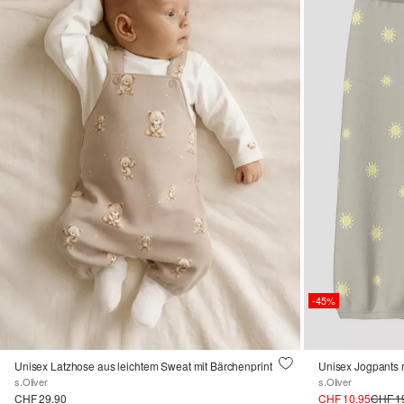
-45%
Unisex Latzhose aus leichtem Sweat mit Bärchenprint
Unisex Jogpants 
s.Oliver
s.Oliver
CHF 29.90
CHF 10.95
CHF 1