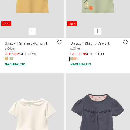
-22%
-40%
Unisex T-Shirt mit Frontprint
Unisex T-Shirt mit Artwork
s.Oliver
s.Oliver
CHF 9.95
CHF 12.90
CHF 11.95
CHF 19.90
NACHHALTIG
NACHHALTIG