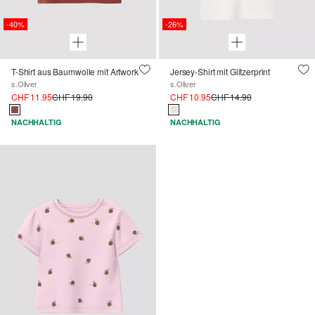
-40%
-26%
T-Shirt aus Baumwolle mit Artwork
Jersey-Shirt mit Glitzerprint
s.Oliver
s.Oliver
CHF 11.95
CHF 19.90
CHF 10.95
CHF 14.90
NACHHALTIG
NACHHALTIG