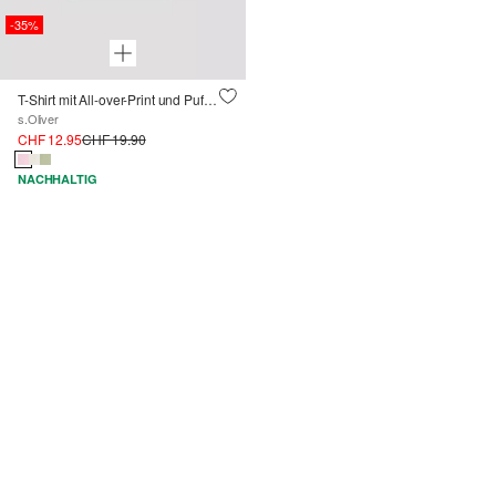
-35%
T-Shirt mit All-over-Print und Puffärmeln
s.Oliver
CHF 12.95
CHF 19.90
NACHHALTIG