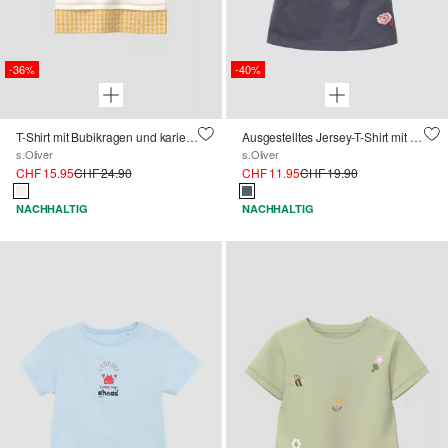
-36%
-40%
T-Shirt mit Bubikragen und kariertem Einsatz
Ausgestelltes Jersey-T-Shirt mit Stickerei und Spitzendetails
s.Oliver
s.Oliver
CHF 15.95
CHF 24.90
CHF 11.95
CHF 19.90
NACHHALTIG
NACHHALTIG