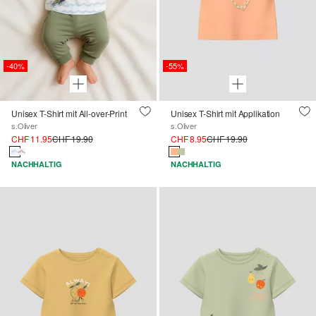
-40%
-55%
Unisex T-Shirt mit All-over-Print
Unisex T-Shirt mit Applikation
s.Oliver
s.Oliver
CHF 11.95
CHF 19.90
CHF 8.95
CHF 19.90
NACHHALTIG
NACHHALTIG