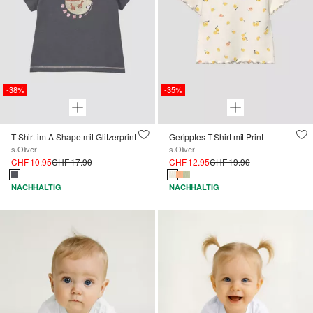
-38%
-35%
T-Shirt im A-Shape mit Glitzerprint
Geripptes T-Shirt mit Print
s.Oliver
s.Oliver
CHF 10.95
CHF 17.90
CHF 12.95
CHF 19.90
NACHHALTIG
NACHHALTIG