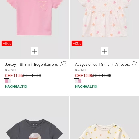
-40%
-45%
Jersey-T-Shirt mit Bogenkante und Brusttasche
Ausgestelltes T-Shirt mit All-over-Print
s.Oliver
s.Oliver
CHF 11.95
CHF 19.90
CHF 10.95
CHF 19.90
NACHHALTIG
NACHHALTIG