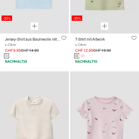
-33%
-35%
Jersey-Shirt aus Baumwolle mit Glitzerprint
T-Shirt mit Artwork
s.Oliver
s.Oliver
CHF 9.95
CHF 14.90
CHF 12.95
CHF 19.90
NACHHALTIG
NACHHALTIG