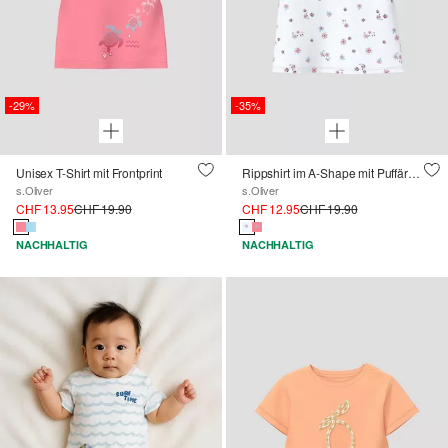
-29%
-35%
Unisex T-Shirt mit Frontprint
Rippshirt im A-Shape mit Puffärmeln
s.Oliver
s.Oliver
CHF 13.95
CHF 19.90
CHF 12.95
CHF 19.90
NACHHALTIG
NACHHALTIG