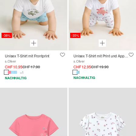
-38%
-35%
Unisex T-Shirt mit Frontprint
Unisex T-Shirt mit Print und Applikation
s.Oliver
s.Oliver
CHF 10.95
CHF 17.90
CHF 12.95
CHF 19.90
+1
NACHHALTIG
NACHHALTIG