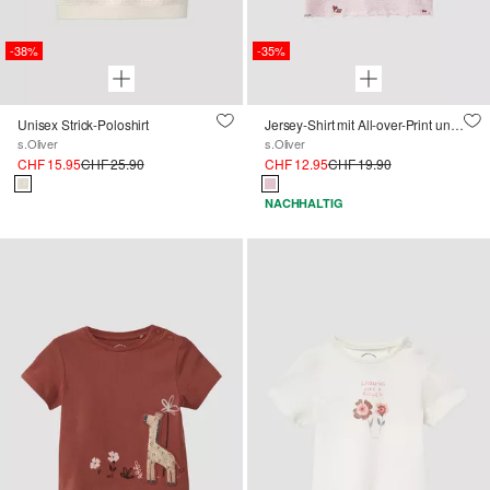
-38%
-35%
Unisex Strick-Poloshirt
Jersey-Shirt mit All-over-Print und Rollsaum
s.Oliver
s.Oliver
CHF 15.95
CHF 25.90
CHF 12.95
CHF 19.90
NACHHALTIG