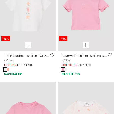
-33%
-45%
T-Shirt aus Baumwolle mit Glitzerprint
Baumwoll-T-Shirt mit Stickerei und Volantärmeln
s.Oliver
s.Oliver
CHF 9.95
CHF 14.90
CHF 10.95
CHF 19.90
NACHHALTIG
NACHHALTIG