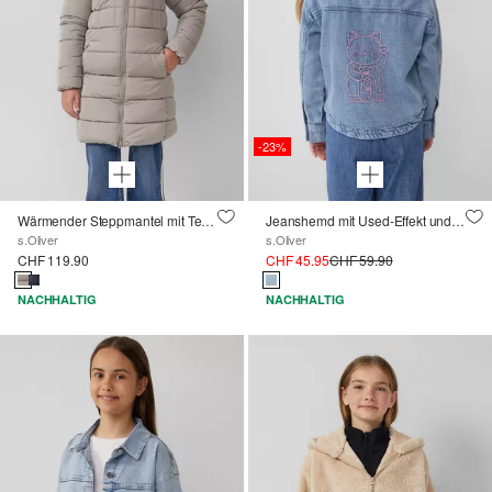
-23%
Wärmender Steppmantel mit Teddyplüsch-Futter
Jeanshemd mit Used-Effekt und Stickerei
s.Oliver
s.Oliver
CHF 119.90
CHF 45.95
CHF 59.90
NACHHALTIG
NACHHALTIG