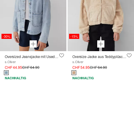
-30%
-15%
Oversized Jeansjacke mit Used-Effekt
Oversize-Jacke aus Teddyplüsch mit Kapuze
s.Oliver
s.Oliver
CHF 44.95
CHF 64.90
CHF 54.95
CHF 64.90
NACHHALTIG
NACHHALTIG