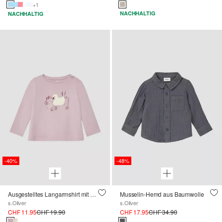
+1
NACHHALTIG
NACHHALTIG
-40%
-48%
Ausgestelltes Langarmshirt mit Print und Applikation
Musselin-Hemd aus Baumwolle
s.Oliver
s.Oliver
CHF 11.95
CHF 19.90
CHF 17.95
CHF 34.90