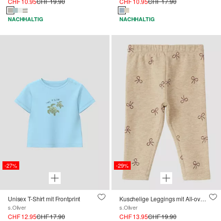
CHF 10.95
CHF 19.90
CHF 10.95
CHF 17.90
NACHHALTIG
NACHHALTIG
-27%
-29%
Unisex T-Shirt mit Frontprint
Kuschelige Leggings mit All-over-Print
s.Oliver
s.Oliver
CHF 12.95
CHF 17.90
CHF 13.95
CHF 19.90