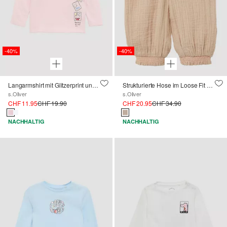
-40%
-40%
Langarmshirt mit Glitzerprint und Mausezahnkante
Strukturierte Hose im Loose Fit mit Smok-Details
s.Oliver
s.Oliver
CHF 11.95
CHF 19.90
CHF 20.95
CHF 34.90
NACHHALTIG
NACHHALTIG