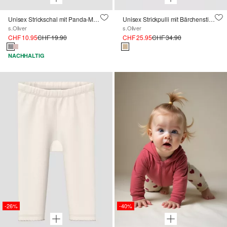
Unisex Strickschal mit Panda-Motiv
Unisex Strickpulli mit Bärchenstickerei
s.Oliver
s.Oliver
CHF 10.95
CHF 19.90
CHF 25.95
CHF 34.90
NACHHALTIG
-26%
-40%