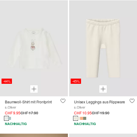
-44%
-45%
Baumwoll-Shirt mit Frontprint
Unisex Leggings aus Rippware
s.Oliver
s.Oliver
CHF 9.95
CHF 17.90
CHF 10.95
CHF 19.90
NACHHALTIG
NACHHALTIG