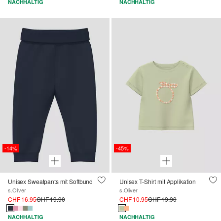
NACHHALTIG
NACHHALTIG
-14%
-45%
Unisex Sweatpants mit Softbund
Unisex T-Shirt mit Applikation
s.Oliver
s.Oliver
CHF 16.95
CHF 19.90
CHF 10.95
CHF 19.90
NACHHALTIG
NACHHALTIG