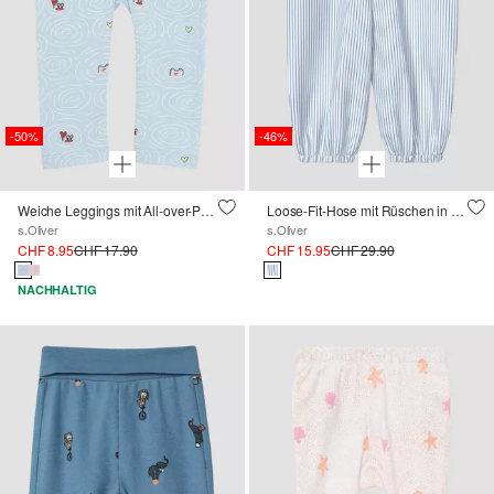
-50%
-46%
Weiche Leggings mit All-over-Print
Loose-Fit-Hose mit Rüschen in Leinenoptik
s.Oliver
s.Oliver
CHF 8.95
CHF 17.90
CHF 15.95
CHF 29.90
NACHHALTIG