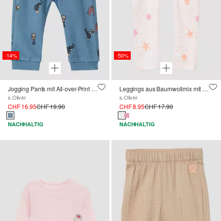
-14%
-50%
Jogging Pants mit All-over-Print aus Strukturjersey
Leggings aus Baumwollmix mit All-over-Print
s.Oliver
s.Oliver
CHF 16.95
CHF 19.90
CHF 8.95
CHF 17.90
NACHHALTIG
NACHHALTIG