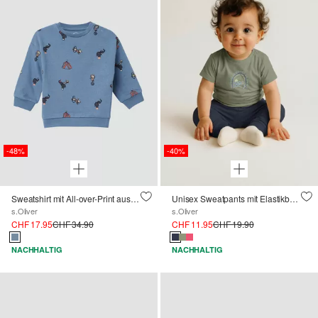
-48%
-40%
Sweatshirt mit All-over-Print aus Strukturjersey
Unisex Sweatpants mit Elastikbund
s.Oliver
s.Oliver
CHF 17.95
CHF 34.90
CHF 11.95
CHF 19.90
NACHHALTIG
NACHHALTIG