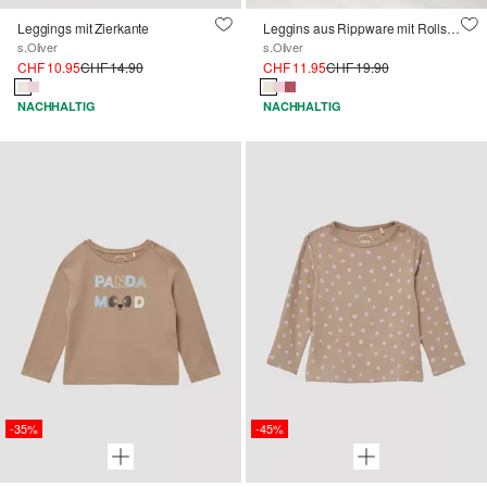
Leggings mit Zierkante
Leggins aus Rippware mit Rollsaum
s.Oliver
s.Oliver
CHF 10.95
CHF 14.90
CHF 11.95
CHF 19.90
NACHHALTIG
NACHHALTIG
-35%
-45%