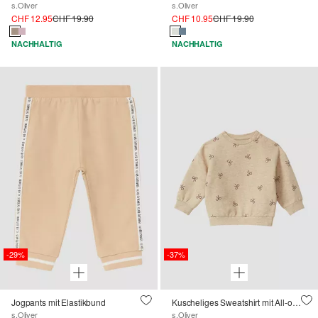
s.Oliver
s.Oliver
CHF 12.95
CHF 19.90
CHF 10.95
CHF 19.90
NACHHALTIG
NACHHALTIG
-29%
-37%
Jogpants mit Elastikbund
Kuscheliges Sweatshirt mit All-over-Print
s.Oliver
s.Oliver