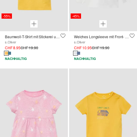
-55%
-45%
Baumwoll-T-Shirt mit Stickerei und Print
Weiches Longsleeve mit Front- und Rückenprint
s.Oliver
s.Oliver
CHF 8.95
CHF 19.90
CHF 10.95
CHF 19.90
NACHHALTIG
NACHHALTIG