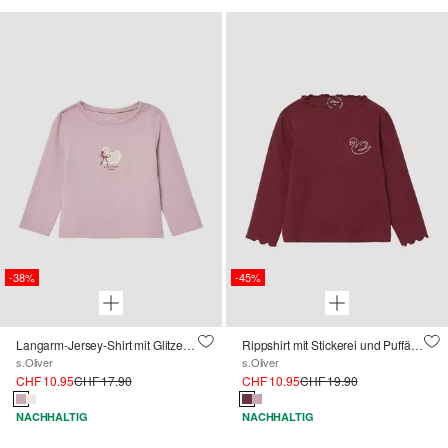
-38%
-45%
Langarm-Jersey-Shirt mit Glitzerprint
Rippshirt mit Stickerei und Puffärmel
s.Oliver
s.Oliver
CHF 10.95
CHF 17.90
CHF 10.95
CHF 19.90
NACHHALTIG
NACHHALTIG