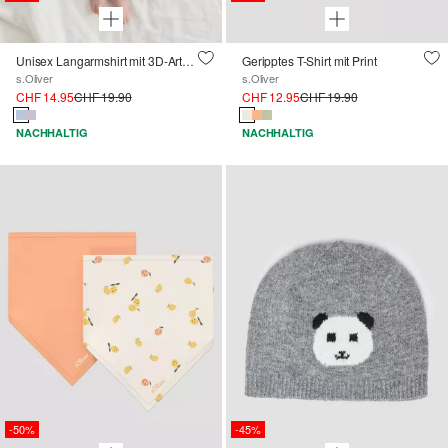
Unisex Langarmshirt mit 3D-Artwork
Geripptes T-Shirt mit Print
s.Oliver
s.Oliver
CHF 14.95
CHF 19.90
CHF 12.95
CHF 19.90
NACHHALTIG
NACHHALTIG
-50%
-45%