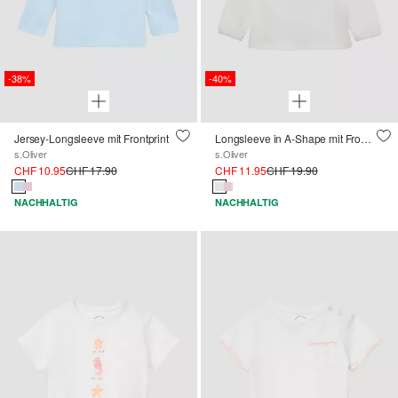
-38%
-40%
Jersey-Longsleeve mit Frontprint
Longsleeve in A-Shape mit Front- und Rückenprint
s.Oliver
s.Oliver
CHF 10.95
CHF 17.90
CHF 11.95
CHF 19.90
NACHHALTIG
NACHHALTIG