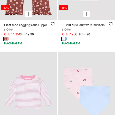
-40%
-46%
Elastische Leggings aus Rippware mit Flared Leg
T-Shirt aus Baumwolle mit kleinem Früchteprint
s.Oliver
s.Oliver
CHF 11.95
CHF 19.90
CHF 7.95
CHF 14.90
NACHHALTIG
NACHHALTIG