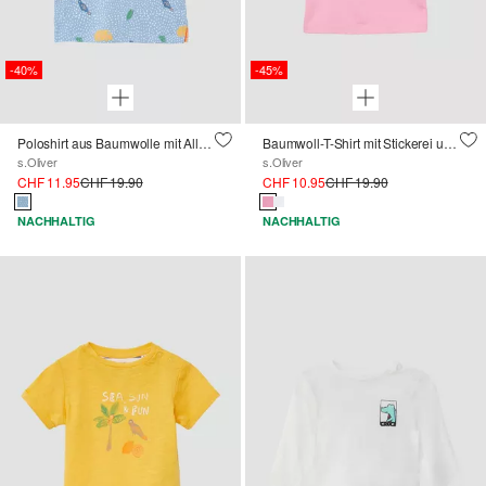
-40%
-45%
Poloshirt aus Baumwolle mit All-over-Print
Baumwoll-T-Shirt mit Stickerei und Volantärmeln
s.Oliver
s.Oliver
CHF 11.95
CHF 19.90
CHF 10.95
CHF 19.90
NACHHALTIG
NACHHALTIG