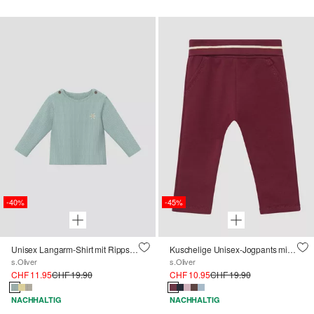
-40%
-45%
Unisex Langarm-Shirt mit Rippstruktur und Stickerei
Kuschelige Unisex-Jogpants mit Umschlagbund
s.Oliver
s.Oliver
CHF 11.95
CHF 19.90
CHF 10.95
CHF 19.90
NACHHALTIG
NACHHALTIG