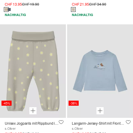
CHF 13.95
CHF 19.90
CHF 21.95
CHF 34.90
NACHHALTIG
NACHHALTIG
-45%
-38%
Unisex Jogpants mit Rippbund im Loose Fit
Langarm-Jersey-Shirt mit Frontprint
s.Oliver
s.Oliver