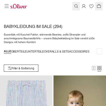
BABYKLEIDUNG IM SALE
(294)
Essentials mit Kuschel-Faktor: wärmende Beanies, softe Strampler und
anschmiegsame Baumwollshirts – unsere Babybekleidung im Sale vereint süße
Designs mit hohem Komfort.
ALLE
OBERTEILE
UNTERTEILE
OVERALLS & SETS
ACCESSOIRES
Filter & Sortierung