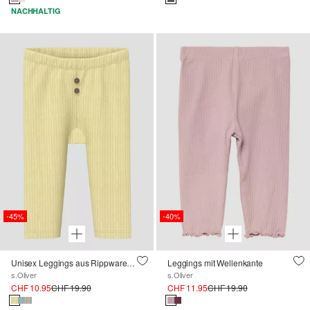
NACHHALTIG
-45%
-40%
Unisex Leggings aus Rippware mit Zierknöpfen
Leggings mit Wellenkante
s.Oliver
s.Oliver
CHF 10.95
CHF 19.90
CHF 11.95
CHF 19.90