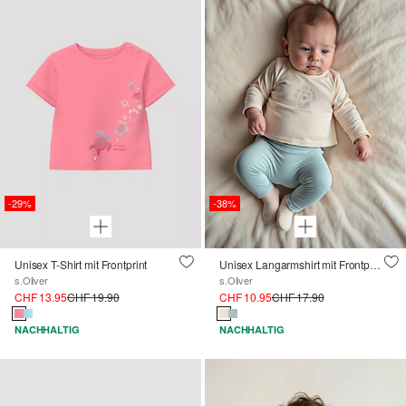
-29%
-38%
Unisex T-Shirt mit Frontprint
Unisex Langarmshirt mit Frontprint
s.Oliver
s.Oliver
CHF 13.95
CHF 19.90
CHF 10.95
CHF 17.90
NACHHALTIG
NACHHALTIG