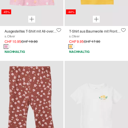
-45%
-44%
Ausgestelltes T-Shirt mit All-over-Print
T-Shirt aus Baumwolle mit Frontprint
s.Oliver
s.Oliver
CHF 10.95
CHF 19.90
CHF 9.95
CHF 17.90
NACHHALTIG
NACHHALTIG