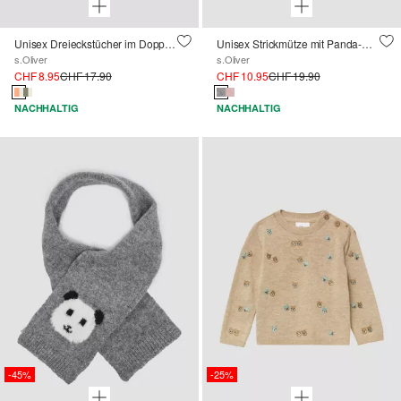
Unisex Dreieckstücher im Doppelpack
Unisex Strickmütze mit Panda-Motiv
s.Oliver
s.Oliver
CHF 8.95
CHF 17.90
CHF 10.95
CHF 19.90
NACHHALTIG
NACHHALTIG
-45%
-25%