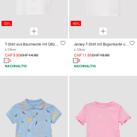
-33%
-40%
T-Shirt aus Baumwolle mit Glitzerprint
Jersey-T-Shirt mit Bogenkante und Brusttasche
s.Oliver
s.Oliver
CHF 9.95
CHF 14.90
CHF 11.95
CHF 19.90
NACHHALTIG
NACHHALTIG