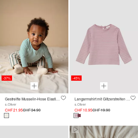
-37%
-45%
Gestreifte Musselin-Hose Elastikbund
Langarmshirt mit Glitzerstreifen und Zierschleife
s.Oliver
s.Oliver
CHF 21.95
CHF 34.90
CHF 10.95
CHF 19.90
Paused • Muted