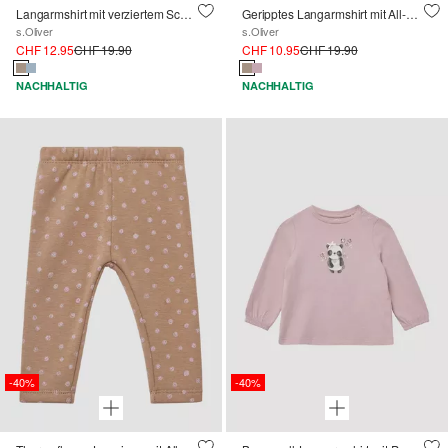
Langarmshirt mit verziertem Schriftprint
Geripptes Langarmshirt mit All-over-Print
s.Oliver
s.Oliver
CHF 12.95
CHF 19.90
CHF 10.95
CHF 19.90
NACHHALTIG
NACHHALTIG
-40%
-40%