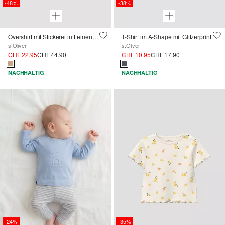
-48%
-38%
Overshirt mit Stickerei in Leinenoptik
T-Shirt im A-Shape mit Glitzerprint
s.Oliver
s.Oliver
CHF 22.95
CHF 44.90
CHF 10.95
CHF 17.90
NACHHALTIG
NACHHALTIG
-24%
-35%