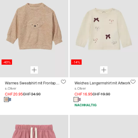
-40%
-14%
Warmes Sweatshirt mit Frontapplikation und Struktur
Weiches Langarmshirt mit Artwork
s.Oliver
s.Oliver
CHF 20.95
CHF 34.90
CHF 16.95
CHF 19.90
NACHHALTIG