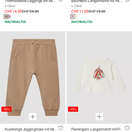
Thermofleece-Leggings mit All-over-Print
Baumwoll-Langarmshirt mit Panda-Motiv und Schleifen-Applikation
s.Oliver
s.Oliver
CHF 14.95
CHF 24.90
CHF 11.95
CHF 19.90
NACHHALTIG
NACHHALTIG
-35%
-45%
Kuschelige Jogginghose mit Satin-Schleife
Flammgarn-Langarmshirt mit Frontprint