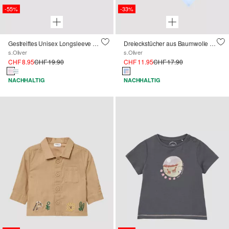
-55%
-33%
Gestreiftes Unisex Longsleeve mit Frontprint
Dreieckstücher aus Baumwolle im Doppelpack
s.Oliver
s.Oliver
CHF 8.95
CHF 19.90
CHF 11.95
CHF 17.90
NACHHALTIG
NACHHALTIG