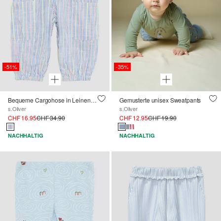
-51%
-35%
Bequeme Cargohose in Leinenoptik
Gemusterte unisex Sweatpants
s.Oliver
s.Oliver
CHF 16.95
CHF 34.90
CHF 12.95
CHF 19.90
NACHHALTIG
NACHHALTIG