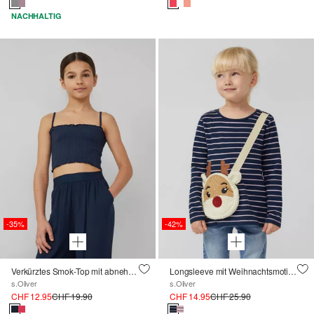
NACHHALTIG
-35%
-42%
Verkürztes Smok-Top mit abnehmbaren Trägern
Longsleeve mit Weihnachtsmotiv als aufgesetzte Reißverschlusstasche
s.Oliver
s.Oliver
CHF 12.95
CHF 19.90
CHF 14.95
CHF 25.90