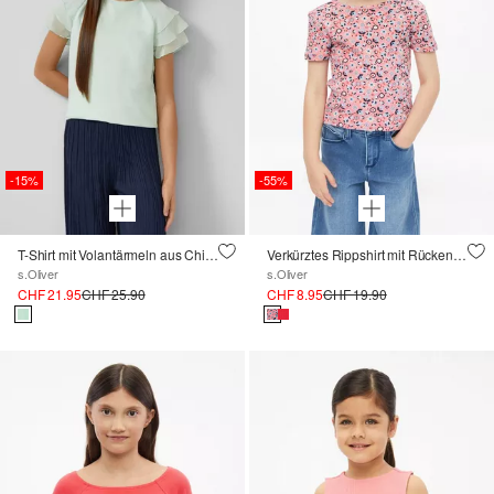
-15%
-55%
T-Shirt mit Volantärmeln aus Chiffon
Verkürztes Rippshirt mit Rückendetail
s.Oliver
s.Oliver
CHF 21.95
CHF 25.90
CHF 8.95
CHF 19.90