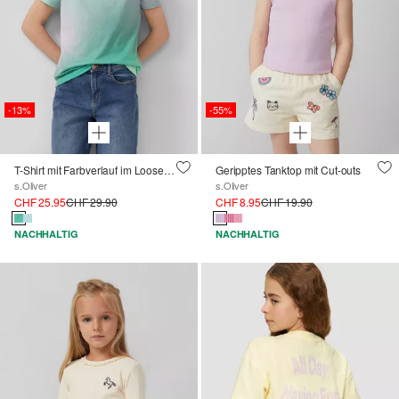
-13%
-55%
T-Shirt mit Farbverlauf im Loose Fit
Geripptes Tanktop mit Cut-outs
s.Oliver
s.Oliver
CHF 25.95
CHF 29.90
CHF 8.95
CHF 19.90
NACHHALTIG
NACHHALTIG