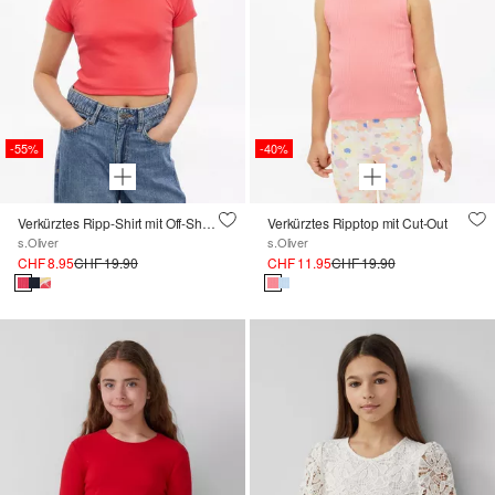
-40%
-55%
Verkürztes Ripptop mit Cut-Out
Verkürztes Ripp-Shirt mit Off-Shoulder-Ausschnitt
s.Oliver
s.Oliver
CHF 11.95
CHF 19.90
CHF 8.95
CHF 19.90