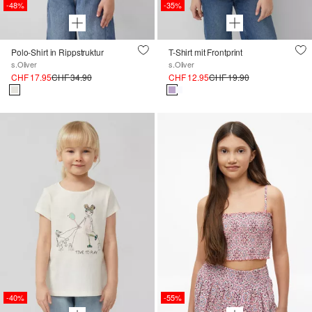
-48%
-35%
Polo-Shirt in Rippstruktur
T-Shirt mit Frontprint
s.Oliver
s.Oliver
CHF 17.95
CHF 34.90
CHF 12.95
CHF 19.90
-40%
-55%