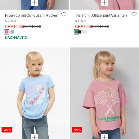
Ripp-Top mit Cut-out am Rücken
T-Shirt mit Glitzerprint-Varianten
s.Oliver
s.Oliver
CHF 10.95
CHF 19.90
CHF 7.95
CHF 17.90
NACHHALTIG
-45%
-55%