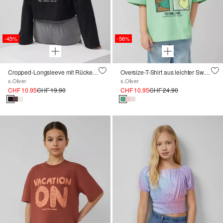
-45%
-56%
Cropped-Longsleeve mit Rückenprint
Oversize-T-Shirt aus leichter Sweatware mit Frontprint
s.Oliver
s.Oliver
CHF 10.95
CHF 19.90
CHF 10.95
CHF 24.90