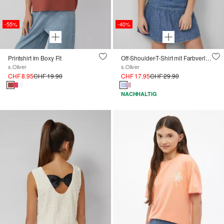
-55%
-40%
Printshirt im Boxy Fit
Off-Shoulder-T-Shirt mit Farbverlauf
s.Oliver
s.Oliver
CHF 8.95
CHF 19.90
CHF 17.95
CHF 29.90
NACHHALTIG