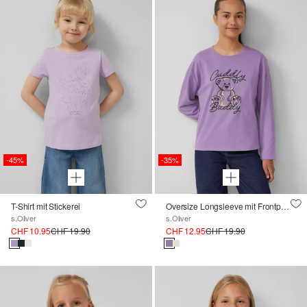
-45%
-35%
T-Shirt mit Stickerei
Oversize Longsleeve mit Frontprint
s.Oliver
s.Oliver
CHF 10.95
CHF 19.90
CHF 12.95
CHF 19.90