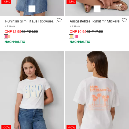
-48%
-38%
T-Shirt im Slim Fit aus Rippware mit Cut-outs
Ausgestelltes T-Shirt mit Stickerei
s.Oliver
s.Oliver
CHF 12.95
CHF 24.90
CHF 10.95
CHF 17.90
NACHHALTIG
NACHHALTIG
-55%
-40%