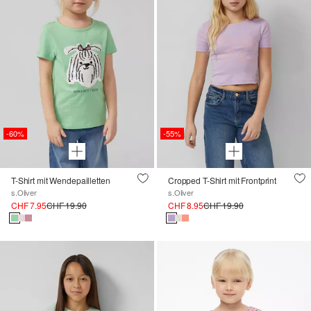
-60%
-55%
T-Shirt mit Wendepailletten
Cropped T-Shirt mit Frontprint
s.Oliver
s.Oliver
CHF 7.95
CHF 19.90
CHF 8.95
CHF 19.90