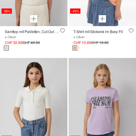
-38%
-45%
Samttop mit Pailletten, Cut-Out und Schleife
T-Shirt mit Stickerei im Boxy Fit
s.Oliver
s.Oliver
CHF 30.95
CHF 49.90
CHF 10.95
CHF 19.90