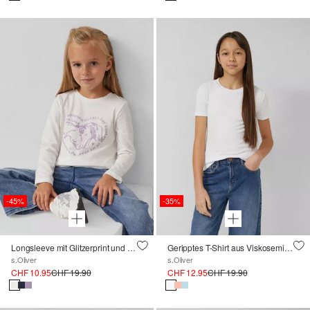
-45%
-35%
Longsleeve mit Glitzerprint und Knoten-Detail
Geripptes T-Shirt aus Viskosemix im Slim Fit
s.Oliver
s.Oliver
CHF 10.95
CHF 19.90
CHF 12.95
CHF 19.90