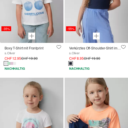
-35%
-55%
Boxy T-Shirt mit Frontprint
Verkürztes Off-Shoulder-Shirt im Slim Fit
s.Oliver
s.Oliver
CHF 12.95
CHF 19.90
CHF 8.95
CHF 19.90
NACHHALTIG
NACHHALTIG