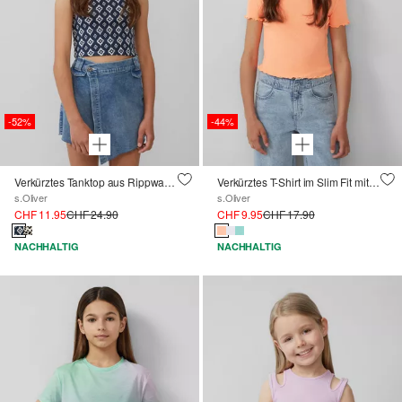
-52%
-44%
Verkürztes Tanktop aus Rippware im Slim Fit
Verkürztes T-Shirt im Slim Fit mit Wellensaum
s.Oliver
s.Oliver
CHF 11.95
CHF 24.90
CHF 9.95
CHF 17.90
NACHHALTIG
NACHHALTIG