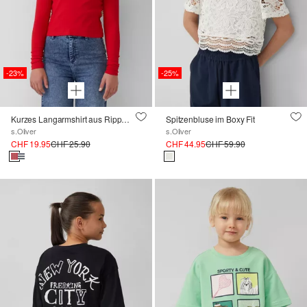
-23%
-25%
Kurzes Langarmshirt aus Rippware
Spitzenbluse im Boxy Fit
s.Oliver
s.Oliver
CHF 19.95
CHF 25.90
CHF 44.95
CHF 59.90