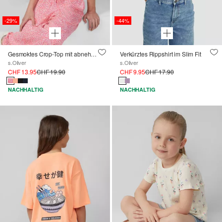
-29%
-44%
Gesmoktes Crop-Top mit abnehmbaren Spaghettiträgern
Verkürztes Rippshirt im Slim Fit
s.Oliver
s.Oliver
CHF 13.95
CHF 19.90
CHF 9.95
CHF 17.90
NACHHALTIG
NACHHALTIG