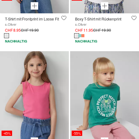
T-Shirt mit Frontprint im Loose Fit
Boxy T-Shirt mit Rückenprint
s.Oliver
s.Oliver
CHF 8.95
CHF 19.90
CHF 11.95
CHF 19.90
NACHHALTIG
NACHHALTIG
-45%
-55%