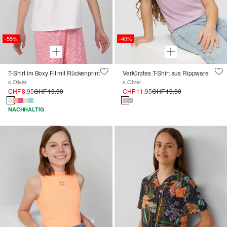
-55%
-40%
T-Shirt im Boxy Fit mit Rückenprint
Verkürztes T-Shirt aus Rippware
s.Oliver
s.Oliver
CHF 8.95
CHF 19.90
CHF 11.95
CHF 19.90
NACHHALTIG