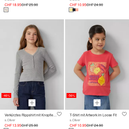
CHF 18.95
CHF 25.90
CHF 10.95
CHF 24.90
-46%
-56%
Verkürztes Rippshirt mit Knopfleiste
T-Shirt mit Artwork im Loose Fit
s.Oliver
s.Oliver
CHF 13.95
CHF 25.90
CHF 10.95
CHF 24.90