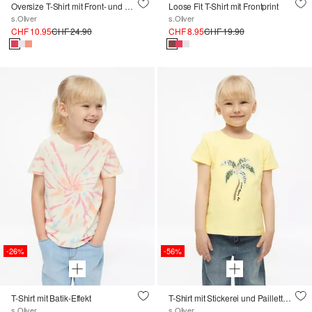
Oversize T-Shirt mit Front- und Rückenprint
Loose Fit T-Shirt mit Frontprint
s.Oliver
s.Oliver
CHF 10.95
CHF 24.90
CHF 8.95
CHF 19.90
-26%
-56%
T-Shirt mit Batik-Effekt
T-Shirt mit Stickerei und Pailletten im Loose Fit
s.Oliver
s.Oliver