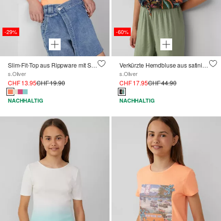
-29%
-60%
Slim-Fit-Top aus Rippware mit Stickerei
Verkürzte Hemdbluse aus satinierter Viskose
s.Oliver
s.Oliver
CHF 13.95
CHF 19.90
CHF 17.95
CHF 44.90
NACHHALTIG
NACHHALTIG