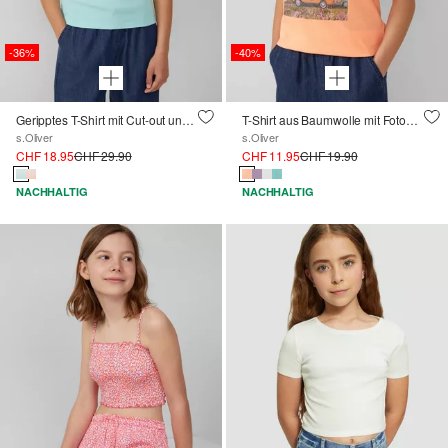
-36%
-40%
Geripptes T-Shirt mit Cut-out und Farbverlauf
T-Shirt aus Baumwolle mit Fotoprint
s.Oliver
s.Oliver
CHF 18.95
CHF 29.90
CHF 11.95
CHF 19.90
NACHHALTIG
NACHHALTIG