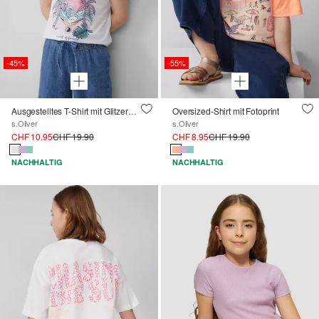
-45%
-55%
Ausgestelltes T-Shirt mit Glitzerprint und Puffärmeln
Oversized-Shirt mit Fotoprint
s.Oliver
s.Oliver
CHF 10.95
CHF 19.90
CHF 8.95
CHF 19.90
NACHHALTIG
NACHHALTIG