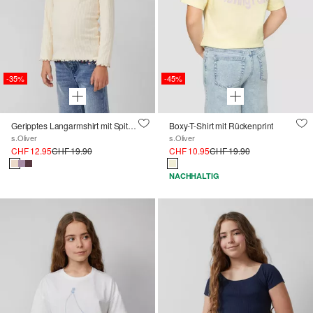
-35%
-45%
Geripptes Langarmshirt mit Spitzen- und Stickdetail
Boxy-T-Shirt mit Rückenprint
s.Oliver
s.Oliver
CHF 12.95
CHF 19.90
CHF 10.95
CHF 19.90
NACHHALTIG