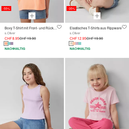
-55%
-35%
Boxy T-Shirt mit Front- und Rückenprint
Elastisches T-Shirts aus Rippware
s.Oliver
s.Oliver
CHF 8.95
CHF 19.90
CHF 12.95
CHF 19.90
NACHHALTIG
NACHHALTIG