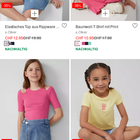
-35%
-38%
Elastisches Top aus Rippware mit Cut Out
Baumwoll-T-Shirt mit Print
s.Oliver
s.Oliver
CHF 12.95
CHF 19.90
CHF 10.95
CHF 17.90
NACHHALTIG
NACHHALTIG