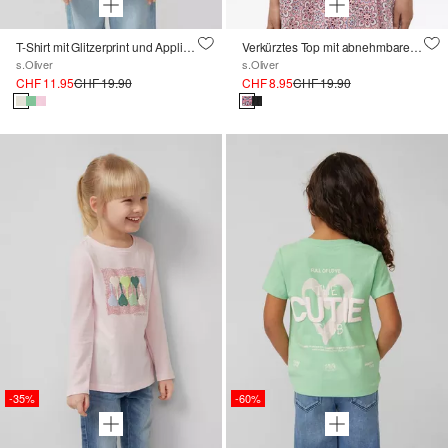
T-Shirt mit Glitzerprint und Applikation im A-Shape
Verkürztes Top mit abnehmbaren Trägern und Smok-Detail
s.Oliver
s.Oliver
CHF 11.95
CHF 19.90
CHF 8.95
CHF 19.90
-35%
-60%