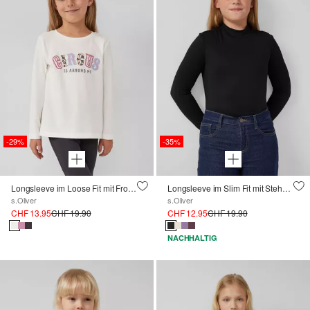
-29%
-35%
Longsleeve im Loose Fit mit Frontprint
Longsleeve im Slim Fit mit Stehkragen
s.Oliver
s.Oliver
CHF 13.95
CHF 19.90
CHF 12.95
CHF 19.90
NACHHALTIG