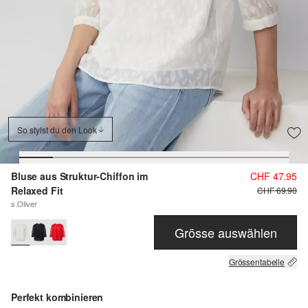
So stylst du den Look
Bluse aus Struktur-Chiffon im
CHF 47.95
Relaxed Fit
CHF 69.90
s.Oliver
Grösse auswählen
Grössentabelle
Perfekt kombinieren