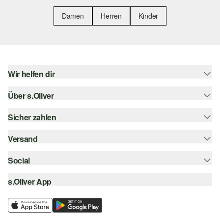
Damen
Herren
Kinder
Wir helfen dir
Über s.Oliver
Hilfe & FAQ
Größenberatung
Sicher zahlen
Newsletter
Rückgabe
s.Oliver Card
Versand
Rechnung
Top-Kategorien
s.Oliver Group
Kreditkarte
Social
Sendungsverfolgung
Career
PayPal
SwissPost
s.Oliver App
instagram
Wunschliste
TWINT
PickPost
facebook
Nachhaltigkeit
Klarna
My Post 24
pinterest
Storefinder