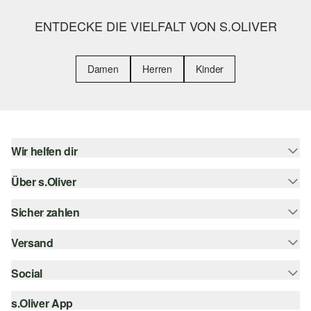
ENTDECKE DIE VIELFALT VON S.OLIVER
Damen
Herren
Kinder
Wir helfen dir
Über s.Oliver
Hilfe & FAQ
Größenberatung
Sicher zahlen
Newsletter
Rückgabe
s.Oliver Card
Versand
Rechnung
Top-Kategorien
s.Oliver Group
Kreditkarte
Social
Sendungsverfolgung
Career
PayPal
SwissPost
s.Oliver App
instagram
Wunschliste