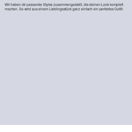
Wir haben dir passende Styles zusammengestellt, die deinen Look komplett
machen. So wird aus einem Lieblingsstück ganz einfach ein perfektes Outfit.
-27%
-27%
Kurzarmpullover aus Alpakamix
Locker geschnittene Strickjacke mit dekorativen Knöpfen
CHF 64.95
CHF 89.90
CHF 101.95
CHF 139.90