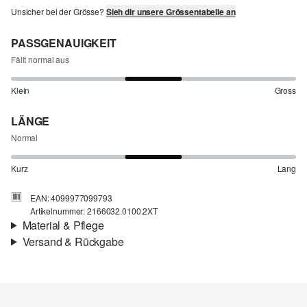
Unsicher bei der Grösse?
Sieh dir unsere Grössentabelle an
PASSGENAUIGKEIT
Fällt normal aus
Klein
Gross
LÄNGE
Normal
Kurz
Lang
EAN: 4099977099793
Artikelnummer: 2166032.0100.2XT
Material & Pflege
Versand & Rückgabe
Stoff:
Webware
Versandinfortmationen
Eigenschaft:
fein, luftig
Material:
Baumwolle
Deine Bestellung wird innerhalb von 4–5 Werktagen per SwissPost