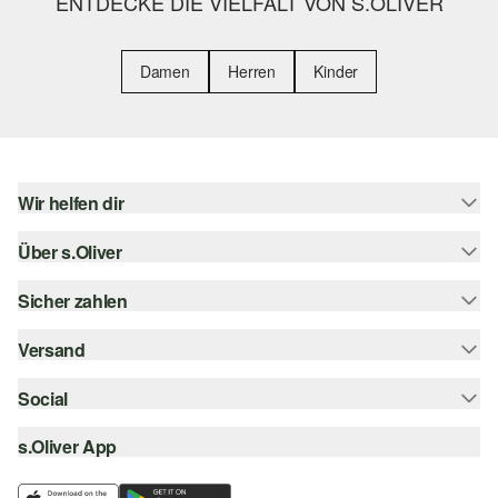
ENTDECKE DIE VIELFALT VON S.OLIVER
Damen
Herren
Kinder
Wir helfen dir
Über s.Oliver
Hilfe & FAQ
Größenberatung
Sicher zahlen
Newsletter
Rückgabe
s.Oliver Card
Versand
Rechnung
Top-Kategorien
s.Oliver Group
Kreditkarte
Social
Sendungsverfolgung
Career
PayPal
SwissPost
s.Oliver App
instagram
Wunschliste
TWINT
PickPost
facebook
Nachhaltigkeit