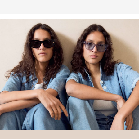
in die Mission von Better Cotton, Gemeinschaften zu helfen
fortzubestehen und zu gedeihen; und gleichzeitig die Umwelt zu
schützen und wiederherzustellen. Better Cotton unterstützt
landwirtschaftliche Gemeinschaften in sozialer, ökologischer und
wirtschaftlicher Hinsicht, indem Landwirt: innen in nachhaltigeren
Anbaumethoden geschult werden. Dieses Produkt wird über ein
System der Massenbilanz erzeugt und enthält daher
möglicherweise kein Better Cotton. Mehr Informationen dazu
findest du unter https://www.soliver.ch/responsible-fashion/soziale-
verantwortung/