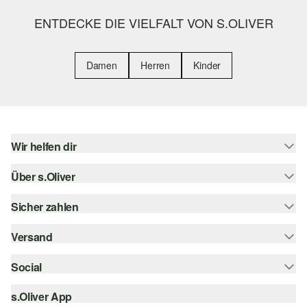
ENTDECKE DIE VIELFALT VON S.OLIVER
Damen
Herren
Kinder
Wir helfen dir
Über s.Oliver
Hilfe & FAQ
Größenberatung
Sicher zahlen
Newsletter
Rückgabe
s.Oliver Card
Versand
Rechnung
Top-Kategorien
s.Oliver Group
Kreditkarte
Social
Sendungsverfolgung
Career
PayPal
SwissPost
s.Oliver App
instagram
Wunschliste