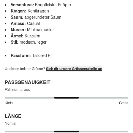
Verschluss:
Knopfleiste, Knöpfe
Kragen:
Kentkragen
Saum:
abgerundeter Saum
Anlass:
Casual
Muster:
Minimalmuster
Ärmel:
Kurzarm
Stil:
modisch, leger
Passform:
Tailored Fit
Unsicher bei der Grösse?
Sieh dir unsere Grössentabelle an
PASSGENAUIGKEIT
Fällt normal aus
Klein
Gross
LÄNGE
Normal