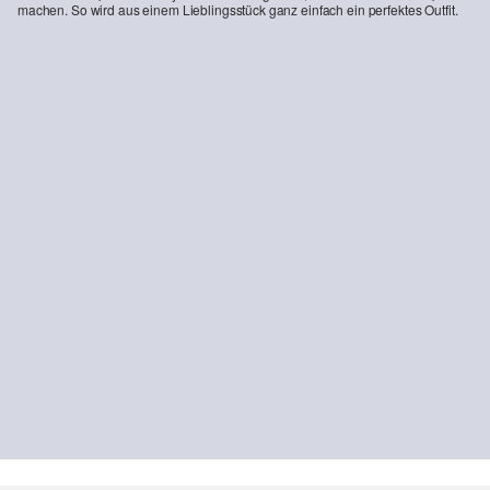
machen. So wird aus einem Lieblingsstück ganz einfach ein perfektes Outfit.
-43%
Chino aus feinem Baumwollstretch
CHF 56.95
CHF 99.90
NACHHALTIG