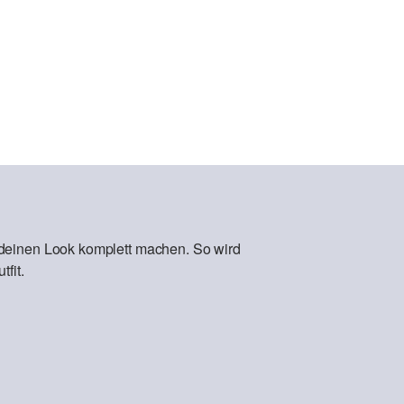
 deinen Look komplett machen. So wird
fit.