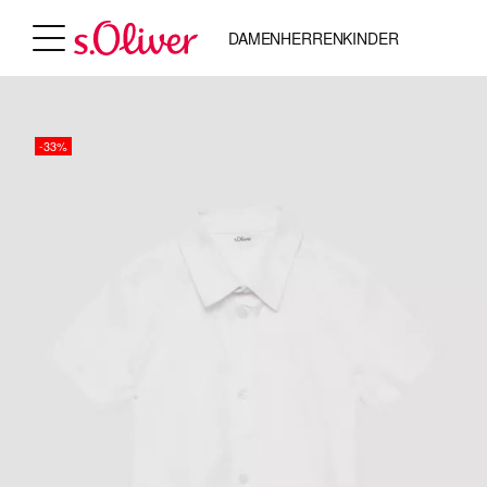
DAMEN
HERREN
KINDER
-33%