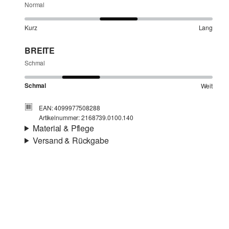
Normal
Kurz
Lang
BREITE
Schmal
Schmal
Weit
EAN: 4099977508288
Artikelnummer: 2168739.0100.140
Material & Pflege
Versand & Rückgabe
Stoff:
Popeline
Versandinfortmationen
Eigenschaft:
leicht elastisch
Material:
Baumwollmix
Deine Bestellung wird innerhalb von 4–5 Werktagen per
SwissPost versendet. Für eine Standardlieferung betragen
die Versandkosten 4,00 CHF
Rückgabe