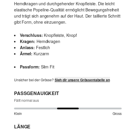
Hemdkragen und durchgehender Knopfleiste. Die leicht
elastische Popeline-Qualität ermöglicht Bewegungsfreiheit
und trägt sich angenehm auf der Haut. Der taillierte Schnitt
gibt Form, ohne einzuengen.
Verschluss:
Knopfleiste, Knopf
Kragen:
Hemdkragen
Anlass:
Festlich
Ärmel:
Kurzarm
Passform:
Slim Fit
Unsicher bei der Grösse?
Sieh dir unsere Grössentabelle an
PASSGENAUIGKEIT
Fällt normal aus
Klein
Gross
LÄNGE