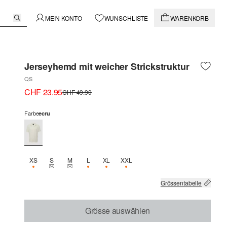
MEIN KONTO
WUNSCHLISTE
WARENKORB
Jerseyhemd mit weicher Strickstruktur
QS
CHF 23.95
CHF 49.90
Farbe
ecru
XS
S
M
L
XL
XXL
NUR 1 VERFÜGBAR
THIS SIZE IS CURRENTLY OUT OF STOCK
THIS SIZE IS CURRENTLY OUT OF STOCK
NUR 2 VERFÜGBAR
NUR 2 VERFÜGBAR
NUR 2 VERFÜGBAR
Grössentabelle
Grösse auswählen