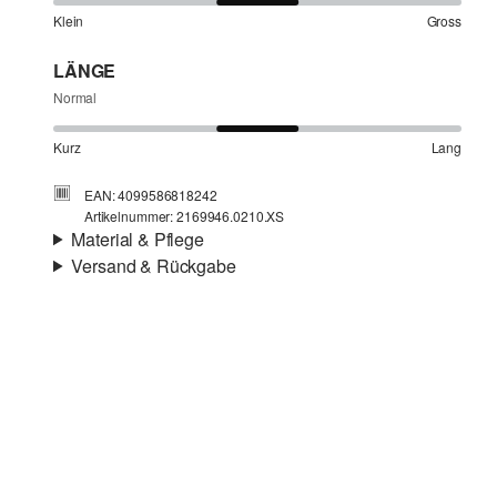
Klein
Gross
LÄNGE
Normal
Kurz
Lang
EAN: 4099586818242
Artikelnummer: 2169946.0210.XS
Material & Pflege
Versand & Rückgabe
Stoff:
Webware
Versandinfortmationen
Material:
Baumwolle
Deine Bestellung wird innerhalb von 4–5 Werktagen per
SwissPost versendet. Für eine Standardlieferung betragen
die Versandkosten 4,00 CHF
Rückgabe
Chlorbleiche nicht möglich