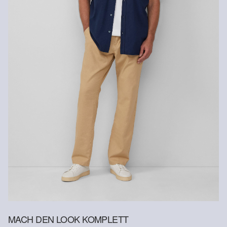
Nachhaltig zertifizierte Faser
Im Bereich nachhaltig zertifizierter Fasern engagieren wir uns für
Naturfasern aus erneuerbaren Quellen. Ihre Rohstoffe sind
ressourcenschonend angebaut.
Supporting Better Cotton: Wenn Du dich für unsere
Baumwollprodukte entscheidest, unterstützt Du unsere Investition
in die Mission von Better Cotton, Gemeinschaften zu helfen
fortzubestehen und zu gedeihen; und gleichzeitig die Umwelt zu
schützen und wiederherzustellen. Better Cotton unterstützt
landwirtschaftliche Gemeinschaften in sozialer, ökologischer und
wirtschaftlicher Hinsicht, indem Landwirt: innen in nachhaltigeren
Anbaumethoden geschult werden. Dieses Produkt wird über ein
System der Massenbilanz erzeugt und enthält daher
möglicherweise kein Better Cotton. Mehr Informationen dazu
findest du unter https://www.soliver.ch/responsible-fashion/soziale-
verantwortung/
MACH DEN LOOK KOMPLETT