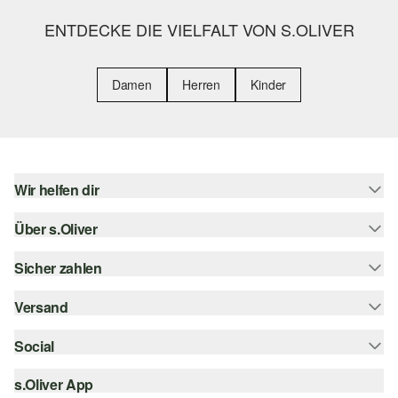
ENTDECKE DIE VIELFALT VON S.OLIVER
Damen
Herren
Kinder
Wir helfen dir
Über s.Oliver
Hilfe & FAQ
Größenberatung
Sicher zahlen
Newsletter
Rückgabe
s.Oliver Card
Versand
Rechnung
Top-Kategorien
s.Oliver Group
Kreditkarte
Social
Sendungsverfolgung
Career
PayPal
SwissPost
s.Oliver App
instagram
Wunschliste