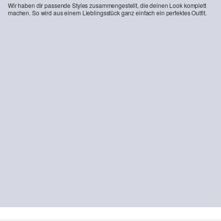
Wir haben dir passende Styles zusammengestellt, die deinen Look komplett
machen. So wird aus einem Lieblingsstück ganz einfach ein perfektes Outfit.
-44%
Detroit: Chino im Relaxed Fit
CHF 71.95
CHF 129.90