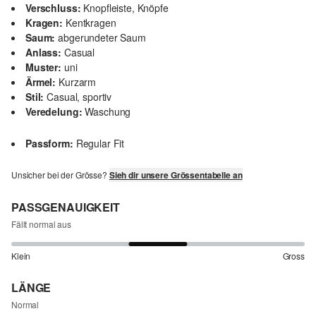
Verschluss:
Knopfleiste, Knöpfe
Kragen:
Kentkragen
Saum:
abgerundeter Saum
Anlass:
Casual
Muster:
uni
Ärmel:
Kurzarm
Stil:
Casual, sportiv
Veredelung:
Waschung
Passform:
Regular Fit
Unsicher bei der Grösse?
Sieh dir unsere Grössentabelle an
PASSGENAUIGKEIT
Fällt normal aus
Klein
Gross
LÄNGE
Normal