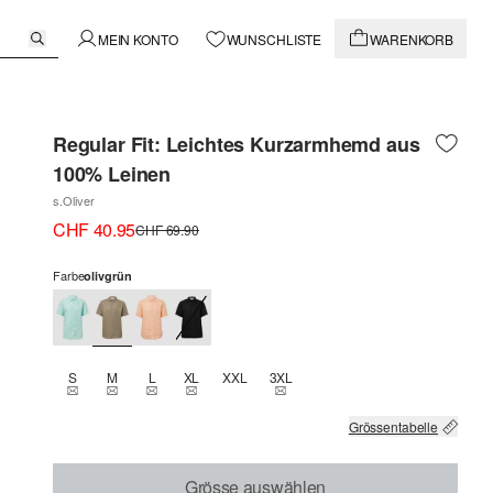
MEIN KONTO
WUNSCHLISTE
WARENKORB
Regular Fit: Leichtes Kurzarmhemd aus
100% Leinen
s.Oliver
CHF 40.95
CHF 69.90
Farbe
olivgrün
S
M
L
XL
XXL
3XL
THIS SIZE IS CURRENTLY OUT OF STOCK
THIS SIZE IS CURRENTLY OUT OF STOCK
THIS SIZE IS CURRENTLY OUT OF STOCK
THIS SIZE IS CURRENTLY OUT OF STOCK
THIS SIZE IS CURRENTLY OUT OF
Grössentabelle
Grösse auswählen