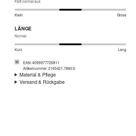
Fällt normal aus
Klein
Gross
LÄNGE
Normal
Kurz
Lang
EAN: 4099977726811
Artikelnummer: 2165421.7880.S
Material & Pflege
Versand & Rückgabe
Eigenschaft:
atmungsaktiv, kühlend
Versandinfortmationen
Material:
Leinen
Deine Bestellung wird innerhalb von 4–5 Werktagen per
SwissPost versendet. Für eine Standardlieferung betragen
die Versandkosten 4,00 CHF
Rückgabe