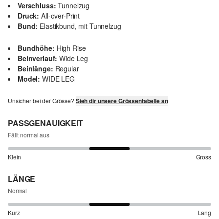
Verschluss:
Tunnelzug
Druck:
All-over-Print
Bund:
Elastikbund, mit Tunnelzug
Bundhöhe:
High Rise
Beinverlauf:
Wide Leg
Beinlänge:
Regular
Model:
WIDE LEG
Unsicher bei der Grösse?
Sieh dir unsere Grössentabelle an
PASSGENAUIGKEIT
Fällt normal aus
Klein
Gross
LÄNGE
Normal
Kurz
Lang