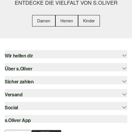
ENTDECKE DIE VIELFALT VON S.OLIVER
Damen
Herren
Kinder
Wir helfen dir
Über s.Oliver
Hilfe & FAQ
Größenberatung
Sicher zahlen
Newsletter
Rückgabe
s.Oliver Card
Versand
Rechnung
Top-Kategorien
s.Oliver Group
Kreditkarte
Social
Sendungsverfolgung
Career
PayPal
SwissPost
s.Oliver App
instagram
Wunschliste
TWINT
PickPost
facebook