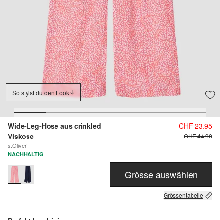
So stylst du den Look
Wide-Leg-Hose aus crinkled
CHF 23.95
Viskose
CHF 44.90
s.Oliver
NACHHALTIG
Grösse auswählen
Grössentabelle