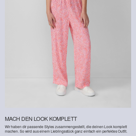
Nachhaltig zertifizierte Faser
Im Bereich nachhaltig zertifizierter Fasern engagieren wir uns für
Naturfasern aus erneuerbaren Quellen. Ihre Rohstoffe sind
ressourcenschonend angebaut.
Verantwortungsvollere Viskose: Dieses Produkt enthält
verantwortungsvollere Viskose. Für die Produktion wird
ausschliesslich Holz aus zertifizierter Forstwirtschaft verwendet. Im
Herstellungsprozess werden sowohl der Wasserverbrauch als
auch die Treibhausgasemissionen im Vergleich zu anderen nicht
zertifizierten Naturfasern stark reduziert.
MACH DEN LOOK KOMPLETT
Wir haben dir passende Styles zusammengestellt, die deinen Look komplett
machen. So wird aus einem Lieblingsstück ganz einfach ein perfektes Outfit.